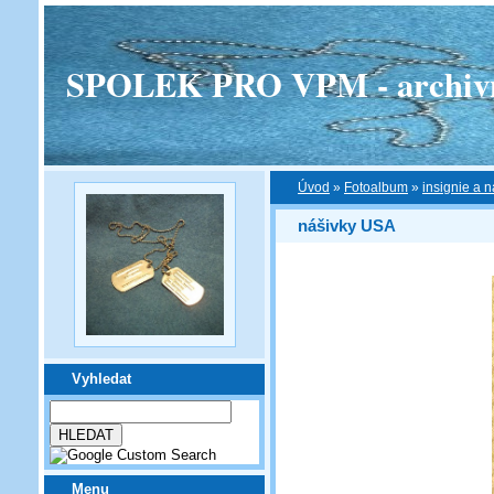
SPOLEK PRO VPM - archivní v
Úvod
»
Fotoalbum
»
insignie a n
nášivky USA
Vyhledat
Menu