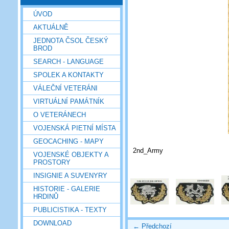
ÚVOD
AKTUÁLNĚ
JEDNOTA ČSOL ČESKÝ
BROD
SEARCH - LANGUAGE
SPOLEK A KONTAKTY
VÁLEČNÍ VETERÁNI
VIRTUÁLNÍ PAMÁTNÍK
O VETERÁNECH
VOJENSKÁ PIETNÍ MÍSTA
GEOCACHING - MAPY
2nd_Army
VOJENSKÉ OBJEKTY A
PROSTORY
INSIGNIE A SUVENYRY
HISTORIE - GALERIE
HRDINŮ
PUBLICISTIKA - TEXTY
DOWNLOAD
← Předchozí