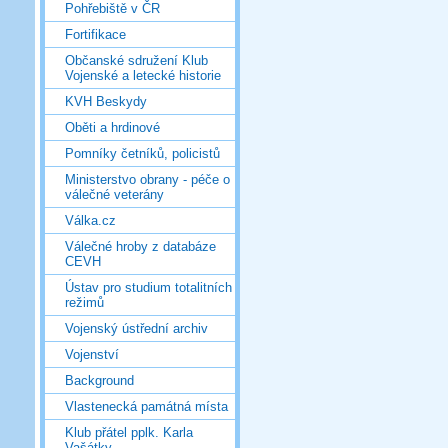
Pohřebiště v ČR
Fortifikace
Občanské sdružení Klub
Vojenské a letecké historie
KVH Beskydy
Oběti a hrdinové
Pomníky četníků, policistů
Ministerstvo obrany - péče o
válečné veterány
Válka.cz
Válečné hroby z databáze
CEVH
Ústav pro studium totalitních
režimů
Vojenský ústřední archiv
Vojenství
Background
Vlastenecká památná místa
Klub přátel pplk. Karla
Vašátky