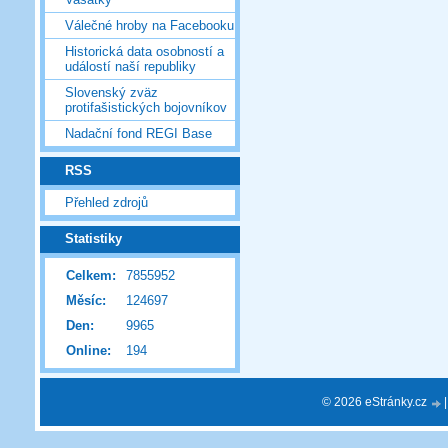
Válečné hroby na Facebooku
Historická data osobností a
událostí naší republiky
Slovenský zväz
protifašistických bojovníkov
Nadační fond REGI Base
RSS
Přehled zdrojů
Statistiky
Celkem:
7855952
Měsíc:
124697
Den:
9965
Online:
194
© 2026 eStránky.cz