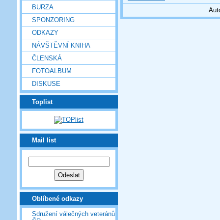
BURZA
Aut
SPONZORING
ODKAZY
NÁVŠTĚVNÍ KNIHA
ČLENSKÁ
FOTOALBUM
DISKUSE
Toplist
Mail list
Oblíbené odkazy
Sdružení válečných veteránů