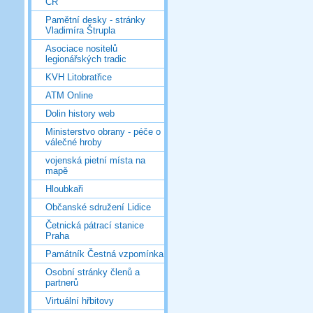
ČR
Pamětní desky - stránky
Vladimíra Štrupla
Asociace nositelů
legionářských tradic
KVH Litobratřice
ATM Online
Dolin history web
Ministerstvo obrany - péče o
válečné hroby
vojenská pietní místa na
mapě
Hloubkaři
Občanské sdružení Lidice
Četnická pátrací stanice
Praha
Památník Čestná vzpomínka
Osobní stránky členů a
partnerů
Virtuální hřbitovy