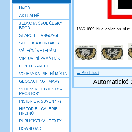
ÚVOD
AKTUÁLNĚ
JEDNOTA ČSOL ČESKÝ
BROD
1866-1869_blue_collar_on_blu
SEARCH - LANGUAGE
SPOLEK A KONTAKTY
VÁLEČNÍ VETERÁNI
VIRTUÁLNÍ PAMÁTNÍK
O VETERÁNECH
← Předchozí
VOJENSKÁ PIETNÍ MÍSTA
Automatické 
GEOCACHING - MAPY
VOJENSKÉ OBJEKTY A
PROSTORY
INSIGNIE A SUVENYRY
HISTORIE - GALERIE
HRDINŮ
PUBLICISTIKA - TEXTY
DOWNLOAD