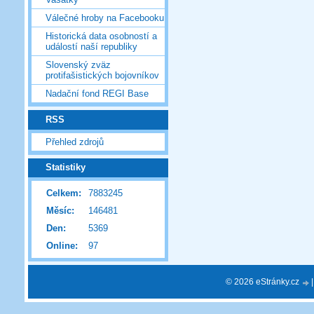
Válečné hroby na Facebooku
Historická data osobností a
událostí naší republiky
Slovenský zväz
protifašistických bojovníkov
Nadační fond REGI Base
RSS
Přehled zdrojů
Statistiky
Celkem:
7883245
Měsíc:
146481
Den:
5369
Online:
97
© 2026 eStránky.cz