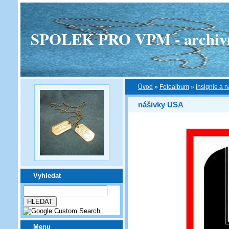
SPOLEK PRO VPM - archivní v
Úvod
»
Fotoalbum
»
insignie a n
nášivky USA
Vyhledat
Menu