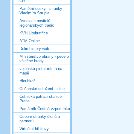
ČR
Pamětní desky - stránky
Vladimíra Štrupla
Asociace nositelů
legionářských tradic
KVH Litobratřice
ATM Online
Dolin history web
Ministerstvo obrany - péče o
válečné hroby
vojenská pietní místa na
mapě
Hloubkaři
Občanské sdružení Lidice
Četnická pátrací stanice
Praha
Památník Čestná vzpomínka
Osobní stránky členů a
partnerů
Virtuální hřbitovy