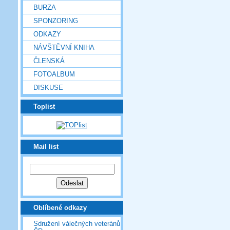
BURZA
SPONZORING
ODKAZY
NÁVŠTĚVNÍ KNIHA
ČLENSKÁ
FOTOALBUM
DISKUSE
Toplist
Mail list
Oblíbené odkazy
Sdružení válečných veteránů