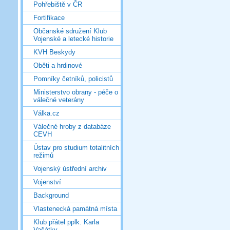
Pohřebiště v ČR
Fortifikace
Občanské sdružení Klub
Vojenské a letecké historie
KVH Beskydy
Oběti a hrdinové
Pomníky četníků, policistů
Ministerstvo obrany - péče o
válečné veterány
Válka.cz
Válečné hroby z databáze
CEVH
Ústav pro studium totalitních
režimů
Vojenský ústřední archiv
Vojenství
Background
Vlastenecká památná místa
Klub přátel pplk. Karla
Vašátky