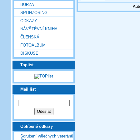
BURZA
Aut
SPONZORING
ODKAZY
NÁVŠTĚVNÍ KNIHA
ČLENSKÁ
FOTOALBUM
DISKUSE
Toplist
Mail list
Oblíbené odkazy
Sdružení válečných veteránů