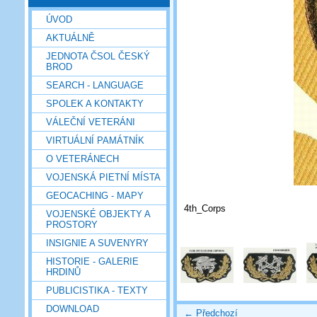
ÚVOD
AKTUÁLNĚ
JEDNOTA ČSOL ČESKÝ
BROD
SEARCH - LANGUAGE
SPOLEK A KONTAKTY
VÁLEČNÍ VETERÁNI
VIRTUÁLNÍ PAMÁTNÍK
O VETERÁNECH
VOJENSKÁ PIETNÍ MÍSTA
GEOCACHING - MAPY
4th_Corps
VOJENSKÉ OBJEKTY A
PROSTORY
INSIGNIE A SUVENYRY
HISTORIE - GALERIE
HRDINŮ
PUBLICISTIKA - TEXTY
DOWNLOAD
← Předchozí