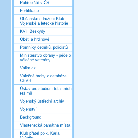
Pohřebiště v ČR
Fortifikace
Občanské sdružení Klub
Vojenské a letecké historie
KVH Beskydy
Oběti a hrdinové
Pomníky četníků, policistů
Ministerstvo obrany - péče o
válečné veterány
Válka.cz
Válečné hroby z databáze
CEVH
Ústav pro studium totalitních
režimů
Vojenský ústřední archiv
Vojenství
Background
Vlastenecká památná místa
Klub přátel pplk. Karla
Vašátky