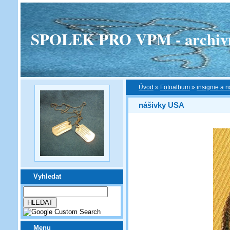
SPOLEK PRO VPM - archivní v
Úvod
»
Fotoalbum
»
insignie a n
nášivky USA
Vyhledat
Menu