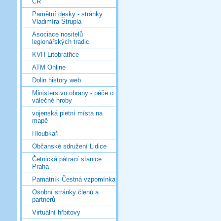
ČR
Pamětní desky - stránky
Vladimíra Štrupla
Asociace nositelů
legionářských tradic
KVH Litobratřice
ATM Online
Dolin history web
Ministerstvo obrany - péče o
válečné hroby
vojenská pietní místa na
mapě
Hloubkaři
Občanské sdružení Lidice
Četnická pátrací stanice
Praha
Památník Čestná vzpomínka
Osobní stránky členů a
partnerů
Virtuální hřbitovy