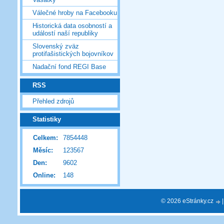
Válečné hroby na Facebooku
Historická data osobností a
událostí naší republiky
Slovenský zväz
protifašistických bojovníkov
Nadační fond REGI Base
RSS
Přehled zdrojů
Statistiky
Celkem:
7854448
Měsíc:
123567
Den:
9602
Online:
148
© 2026 eStránky.cz