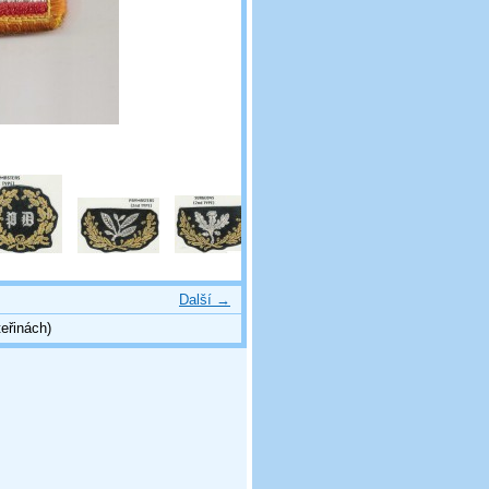
Další →
eřinách)