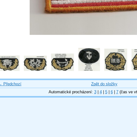
← Předchozí
Zpět do složky
Automatické procházení:
3
|
4
|
5
|
6
|
7
(čas ve vt