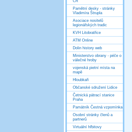
ČR
Pamětní desky - stránky
Vladimíra Štrupla
Asociace nositelů
legionářských tradic
KVH Litobratřice
ATM Online
Dolin history web
Ministerstvo obrany - péče o
válečné hroby
vojenská pietní místa na
mapě
Hloubkaři
Občanské sdružení Lidice
Četnická pátrací stanice
Praha
Památník Čestná vzpomínka
Osobní stránky členů a
partnerů
Virtuální hřbitovy