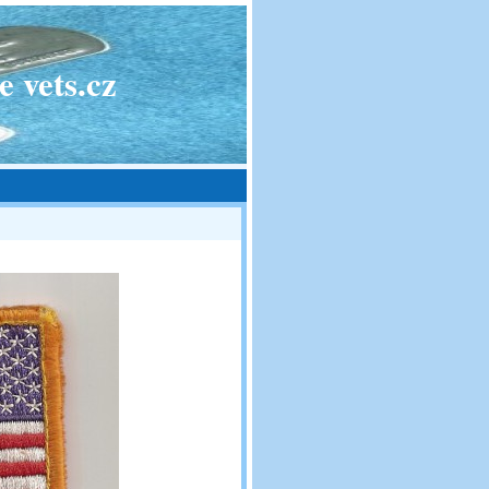
 vets.cz