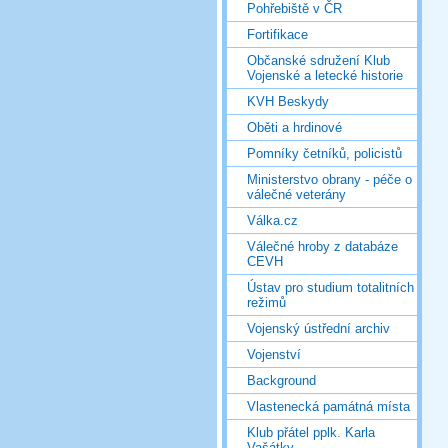
Pohřebiště v ČR
Fortifikace
Občanské sdružení Klub
Vojenské a letecké historie
KVH Beskydy
Oběti a hrdinové
Pomníky četníků, policistů
Ministerstvo obrany - péče o
válečné veterány
Válka.cz
Válečné hroby z databáze
CEVH
Ústav pro studium totalitních
režimů
Vojenský ústřední archiv
Vojenství
Background
Vlastenecká památná místa
Klub přátel pplk. Karla
Vašátky