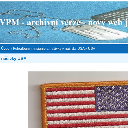
 - archivní verze - nový web je
Úvod
»
Fotoalbum
»
insignie a nášivky
»
nášivky USA
»
USA
nášivky USA