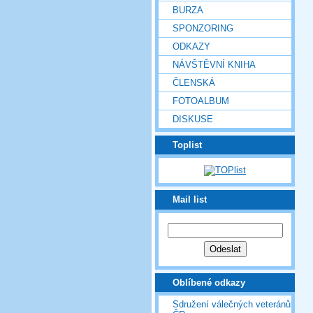
BURZA
SPONZORING
ODKAZY
NÁVŠTĚVNÍ KNIHA
ČLENSKÁ
FOTOALBUM
DISKUSE
Toplist
Mail list
Oblíbené odkazy
Sdružení válečných veteránů