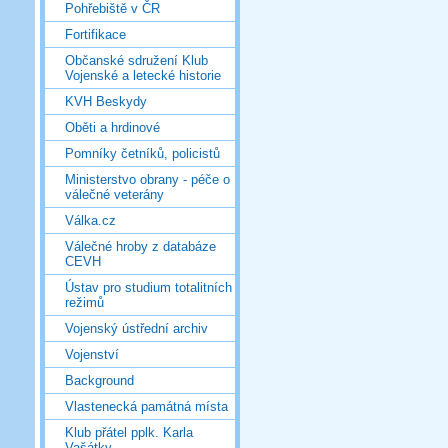
Pohřebiště v ČR
Fortifikace
Občanské sdružení Klub
Vojenské a letecké historie
KVH Beskydy
Oběti a hrdinové
Pomníky četníků, policistů
Ministerstvo obrany - péče o
válečné veterány
Válka.cz
Válečné hroby z databáze
CEVH
Ústav pro studium totalitních
režimů
Vojenský ústřední archiv
Vojenství
Background
Vlastenecká památná místa
Klub přátel pplk. Karla
Vašátky