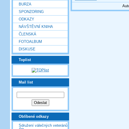
BURZA
Aut
SPONZORING
ODKAZY
NÁVŠTĚVNÍ KNIHA
ČLENSKÁ
FOTOALBUM
DISKUSE
Toplist
Mail list
Oblíbené odkazy
Sdružení válečných veteránů