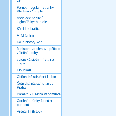
ČR
Pamětní desky - stránky
Vladimíra Štrupla
Asociace nositelů
legionářských tradic
KVH Litobratřice
ATM Online
Dolin history web
Ministerstvo obrany - péče o
válečné hroby
vojenská pietní místa na
mapě
Hloubkaři
Občanské sdružení Lidice
Četnická pátrací stanice
Praha
Památník Čestná vzpomínka
Osobní stránky členů a
partnerů
Virtuální hřbitovy