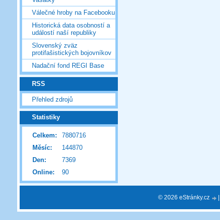
Válečné hroby na Facebooku
Historická data osobností a
událostí naší republiky
Slovenský zväz
protifašistických bojovníkov
Nadační fond REGI Base
RSS
Přehled zdrojů
Statistiky
Celkem:
7880716
Měsíc:
144870
Den:
7369
Online:
90
© 2026 eStránky.cz