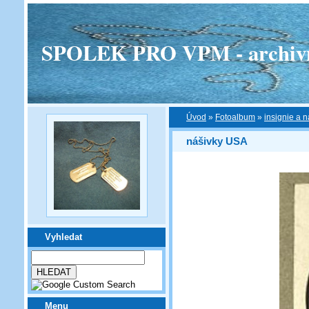
SPOLEK PRO VPM - archivní v
Úvod
»
Fotoalbum
»
insignie a n
nášivky USA
Vyhledat
Menu