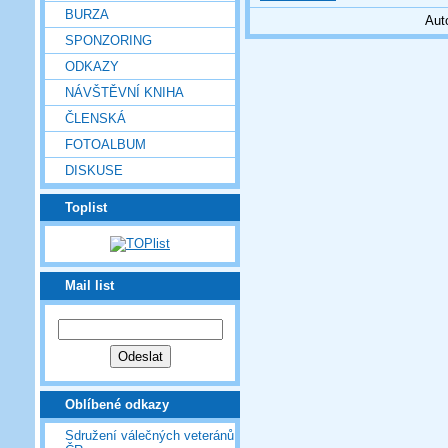
BURZA
Aut
SPONZORING
ODKAZY
NÁVŠTĚVNÍ KNIHA
ČLENSKÁ
FOTOALBUM
DISKUSE
Toplist
Mail list
Oblíbené odkazy
Sdružení válečných veteránů