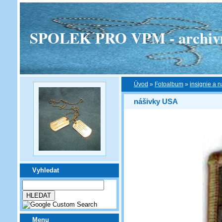
SPOLEK PRO VPM - archivní v
Úvod
»
Fotoalbum
»
insignie a n
nášivky USA
Vyhledat
Menu