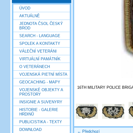
ÚVOD
AKTUÁLNĚ
JEDNOTA ČSOL ČESKÝ
BROD
SEARCH - LANGUAGE
SPOLEK A KONTAKTY
VÁLEČNÍ VETERÁNI
VIRTUÁLNÍ PAMÁTNÍK
O VETERÁNECH
VOJENSKÁ PIETNÍ MÍSTA
GEOCACHING - MAPY
16TH MILITARY POLICE BRIG
VOJENSKÉ OBJEKTY A
PROSTORY
INSIGNIE A SUVENYRY
HISTORIE - GALERIE
HRDINŮ
PUBLICISTIKA - TEXTY
DOWNLOAD
← Předchozí