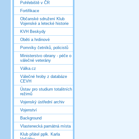
Pohřebiště v ČR
Fortifikace
Občanské sdružení Klub
Vojenské a letecké historie
KVH Beskydy
Oběti a hrdinové
Pomníky četníků, policistů
Ministerstvo obrany - péče o
válečné veterány
Válka.cz
Válečné hroby z databáze
CEVH
Ústav pro studium totalitních
režimů
Vojenský ústřední archiv
Vojenství
Background
Vlastenecká památná místa
Klub přátel pplk. Karla
Vašátky