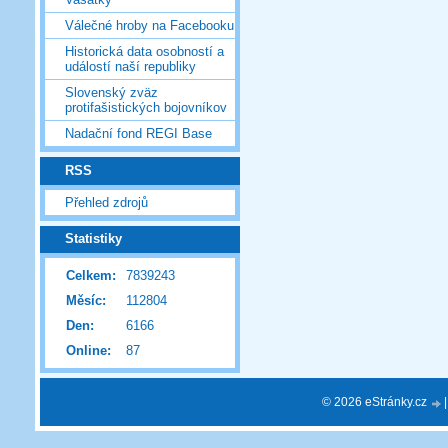
Válečné hroby na Facebooku
Historická data osobností a
událostí naší republiky
Slovenský zväz
protifašistických bojovníkov
Nadační fond REGI Base
RSS
Přehled zdrojů
Statistiky
Celkem:
7839243
Měsíc:
112804
Den:
6166
Online:
87
© 2026 eStránky.cz