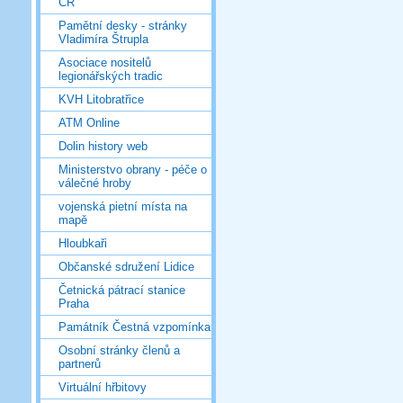
ČR
Pamětní desky - stránky
Vladimíra Štrupla
Asociace nositelů
legionářských tradic
KVH Litobratřice
ATM Online
Dolin history web
Ministerstvo obrany - péče o
válečné hroby
vojenská pietní místa na
mapě
Hloubkaři
Občanské sdružení Lidice
Četnická pátrací stanice
Praha
Památník Čestná vzpomínka
Osobní stránky členů a
partnerů
Virtuální hřbitovy