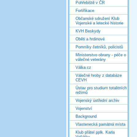
Pohřebiště v ČR
Fortifikace
Občanské sdružení Klub
Vojenské a letecké historie
KVH Beskydy
Oběti a hrdinové
Pomníky četníků, policistů
Ministerstvo obrany - péče o
válečné veterány
Válka.cz
Válečné hroby z databáze
CEVH
Ústav pro studium totalitních
režimů
Vojenský ústřední archiv
Vojenství
Background
Vlastenecká památná místa
Klub přátel pplk. Karla
Vašátky