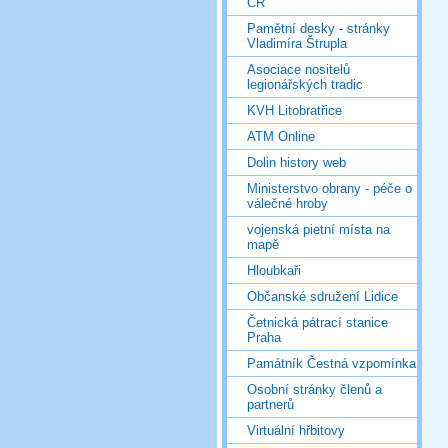
ČR
Pamětní desky - stránky
Vladimíra Štrupla
Asociace nositelů
legionářských tradic
KVH Litobratřice
ATM Online
Dolin history web
Ministerstvo obrany - péče o
válečné hroby
vojenská pietní místa na
mapě
Hloubkaři
Občanské sdružení Lidice
Četnická pátrací stanice
Praha
Památník Čestná vzpomínka
Osobní stránky členů a
partnerů
Virtuální hřbitovy