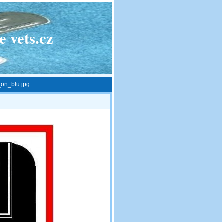
 vets.cz
on_blu.jpg