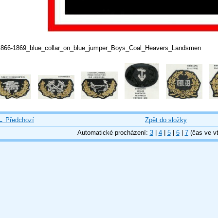
1866-1869_blue_collar_on_blue_jumper_Boys_Coal_Heavers_Landsmen
← Předchozí
Zpět do složky
Automatické procházení:
3
|
4
|
5
|
6
|
7
(čas ve vt