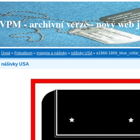
 - archivní verze - nový web je
Úvod
»
Fotoalbum
»
insignie a nášivky
»
nášivky USA
»
a1866-1869_blue_collar_
nášivky USA