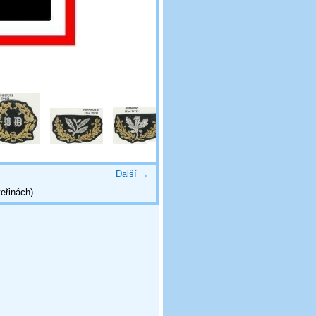
Další →
eřinách)