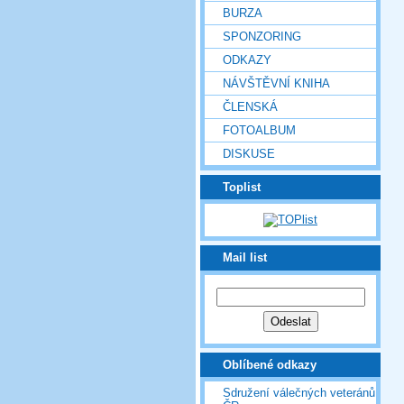
BURZA
SPONZORING
ODKAZY
NÁVŠTĚVNÍ KNIHA
ČLENSKÁ
FOTOALBUM
DISKUSE
Toplist
Mail list
Oblíbené odkazy
Sdružení válečných veteránů