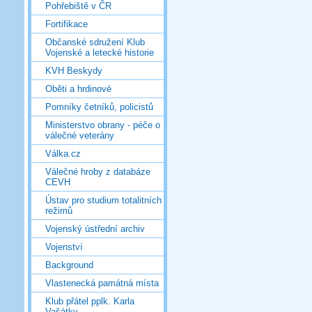
Pohřebiště v ČR
Fortifikace
Občanské sdružení Klub
Vojenské a letecké historie
KVH Beskydy
Oběti a hrdinové
Pomníky četníků, policistů
Ministerstvo obrany - péče o
válečné veterány
Válka.cz
Válečné hroby z databáze
CEVH
Ústav pro studium totalitních
režimů
Vojenský ústřední archiv
Vojenství
Background
Vlastenecká památná místa
Klub přátel pplk. Karla
Vašátky