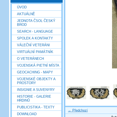
ÚVOD
AKTUÁLNĚ
JEDNOTA ČSOL ČESKÝ
BROD
SEARCH - LANGUAGE
SPOLEK A KONTAKTY
VÁLEČNÍ VETERÁNI
VIRTUÁLNÍ PAMÁTNÍK
O VETERÁNECH
VOJENSKÁ PIETNÍ MÍSTA
GEOCACHING - MAPY
VOJENSKÉ OBJEKTY A
PROSTORY
INSIGNIE A SUVENYRY
HISTORIE - GALERIE
HRDINŮ
PUBLICISTIKA - TEXTY
← Předchozí
DOWNLOAD