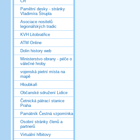
ČR
Pamětní desky - stránky
Vladimíra Štrupla
Asociace nositelů
legionářských tradic
KVH Litobratřice
ATM Online
Dolin history web
Ministerstvo obrany - péče o
válečné hroby
vojenská pietní místa na
mapě
Hloubkaři
Občanské sdružení Lidice
Četnická pátrací stanice
Praha
Památník Čestná vzpomínka
Osobní stránky členů a
partnerů
Virtuální hřbitovy