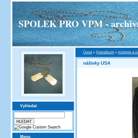
SPOLEK PRO VPM - archivní v
Úvod
»
Fotoalbum
»
insignie a n
nášivky USA
Vyhledat
Menu