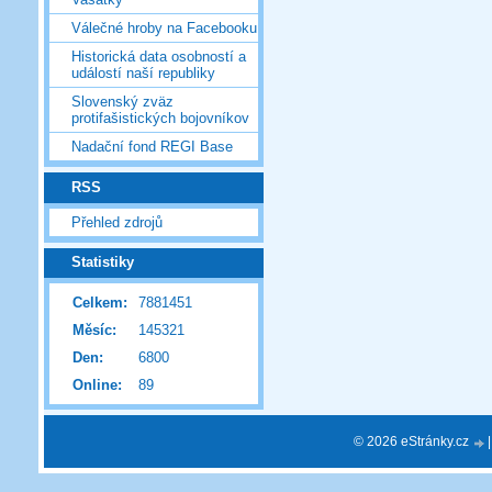
Válečné hroby na Facebooku
Historická data osobností a
událostí naší republiky
Slovenský zväz
protifašistických bojovníkov
Nadační fond REGI Base
RSS
Přehled zdrojů
Statistiky
Celkem:
7881451
Měsíc:
145321
Den:
6800
Online:
89
© 2026 eStránky.cz