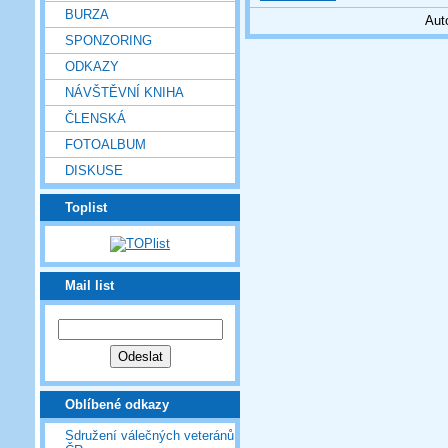
BURZA
Aut
SPONZORING
ODKAZY
NÁVŠTĚVNÍ KNIHA
ČLENSKÁ
FOTOALBUM
DISKUSE
Toplist
Mail list
Oblíbené odkazy
Sdružení válečných veteránů