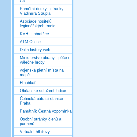
ČR
Pamětní desky - stránky
Vladimíra Štrupla
Asociace nositelů
legionářských tradic
KVH Litobratřice
ATM Online
Dolin history web
Ministerstvo obrany - péče o
válečné hroby
vojenská pietní místa na
mapě
Hloubkaři
Občanské sdružení Lidice
Četnická pátrací stanice
Praha
Památník Čestná vzpomínka
Osobní stránky členů a
partnerů
Virtuální hřbitovy