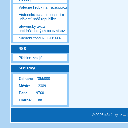
Válečné hroby na Facebooku
Historická data osobností a
událostí naší republiky
Slovenský zväz
protifašistických bojovníkov
Nadační fond REGI Base
RSS
Přehled zdrojů
Statistiky
Celkem:
7855000
Měsíc:
123891
Den:
9760
Online:
188
© 2026 eStránky.cz