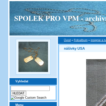
SPOLEK PRO VPM - archivní v
Úvod
»
Fotoalbum
»
insignie a n
nášivky USA
Vyhledat
Menu