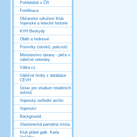
Pohřebiště v ČR
Fortifikace
Občanské sdružení Klub
Vojenské a letecké historie
KVH Beskydy
Oběti a hrdinové
Pomníky četníků, policistů
Ministerstvo obrany - péče o
válečné veterány
Válka.cz
Válečné hroby z databáze
CEVH
Ústav pro studium totalitních
režimů
Vojenský ústřední archiv
Vojenství
Background
Vlastenecká památná místa
Klub přátel pplk. Karla
Vašátky