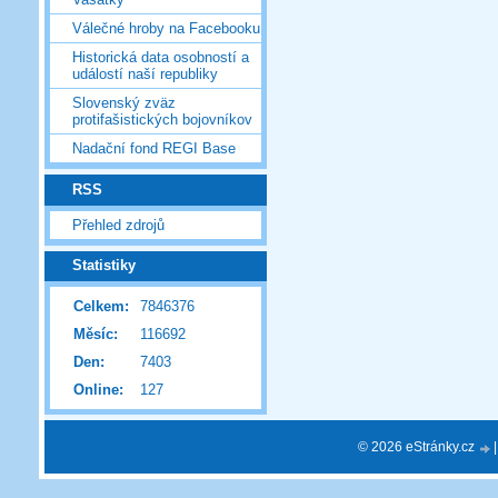
Válečné hroby na Facebooku
Historická data osobností a
událostí naší republiky
Slovenský zväz
protifašistických bojovníkov
Nadační fond REGI Base
RSS
Přehled zdrojů
Statistiky
Celkem:
7846376
Měsíc:
116692
Den:
7403
Online:
127
© 2026 eStránky.cz