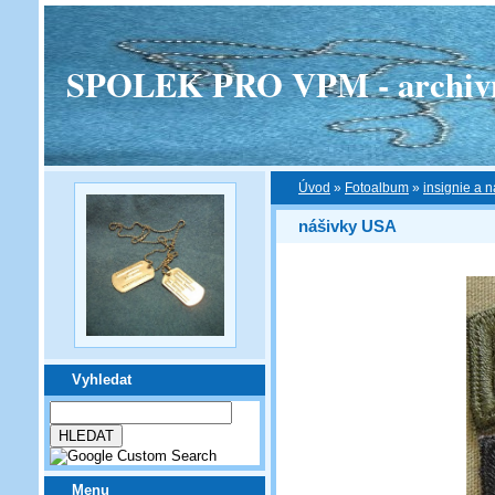
SPOLEK PRO VPM - archivní v
Úvod
»
Fotoalbum
»
insignie a n
nášivky USA
Vyhledat
Menu