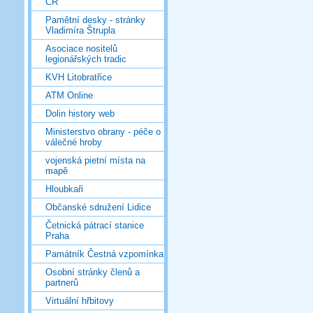
ČR
Pamětní desky - stránky
Vladimíra Štrupla
Asociace nositelů
legionářských tradic
KVH Litobratřice
ATM Online
Dolin history web
Ministerstvo obrany - péče o
válečné hroby
vojenská pietní místa na
mapě
Hloubkaři
Občanské sdružení Lidice
Četnická pátrací stanice
Praha
Památník Čestná vzpomínka
Osobní stránky členů a
partnerů
Virtuální hřbitovy