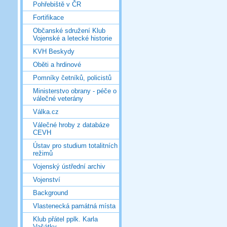
Pohřebiště v ČR
Fortifikace
Občanské sdružení Klub
Vojenské a letecké historie
KVH Beskydy
Oběti a hrdinové
Pomníky četníků, policistů
Ministerstvo obrany - péče o
válečné veterány
Válka.cz
Válečné hroby z databáze
CEVH
Ústav pro studium totalitních
režimů
Vojenský ústřední archiv
Vojenství
Background
Vlastenecká památná místa
Klub přátel pplk. Karla
Vašátky