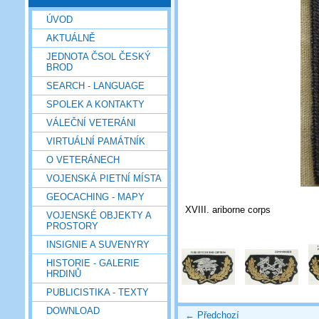
ÚVOD
AKTUÁLNĚ
JEDNOTA ČSOL ČESKÝ
BROD
SEARCH - LANGUAGE
SPOLEK A KONTAKTY
VÁLEČNÍ VETERÁNI
VIRTUÁLNÍ PAMÁTNÍK
O VETERÁNECH
VOJENSKÁ PIETNÍ MÍSTA
GEOCACHING - MAPY
XVIII. ariborne corps
VOJENSKÉ OBJEKTY A
PROSTORY
INSIGNIE A SUVENYRY
HISTORIE - GALERIE
HRDINŮ
PUBLICISTIKA - TEXTY
DOWNLOAD
← Předchozí