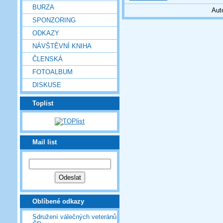
BURZA
Aut
SPONZORING
ODKAZY
NÁVŠTĚVNÍ KNIHA
ČLENSKÁ
FOTOALBUM
DISKUSE
Toplist
Mail list
Oblíbené odkazy
Sdružení válečných veteránů