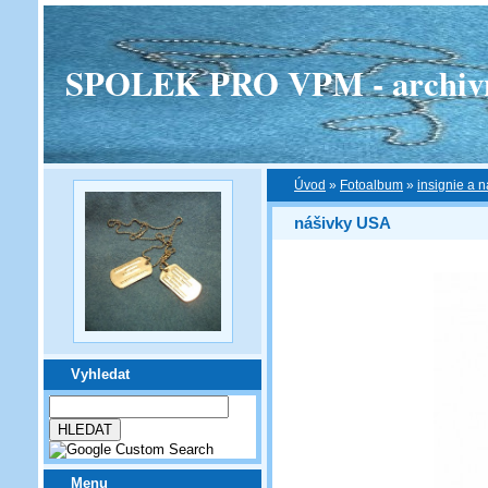
SPOLEK PRO VPM - archivní v
Úvod
»
Fotoalbum
»
insignie a n
nášivky USA
Vyhledat
Menu