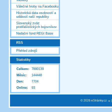
Válečné hroby na Facebooku
Historická data osobností a
událostí naší republiky
Slovenský zväz
protifašistických bojovníkov
Nadační fond REGI Base
RSS
Přehled zdrojů
Statistiky
Celkem:
7880139
Měsíc:
144448
Den:
7704
Online:
93
© 2026 eStránky.cz