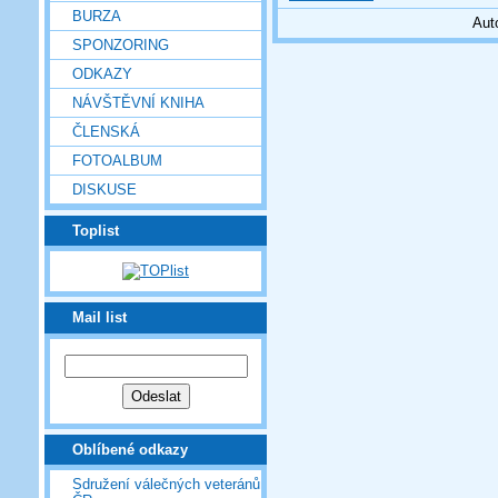
BURZA
Aut
SPONZORING
ODKAZY
NÁVŠTĚVNÍ KNIHA
ČLENSKÁ
FOTOALBUM
DISKUSE
Toplist
Mail list
Oblíbené odkazy
Sdružení válečných veteránů