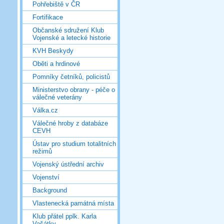
Pohřebiště v ČR
Fortifikace
Občanské sdružení Klub
Vojenské a letecké historie
KVH Beskydy
Oběti a hrdinové
Pomníky četníků, policistů
Ministerstvo obrany - péče o
válečné veterány
Válka.cz
Válečné hroby z databáze
CEVH
Ústav pro studium totalitních
režimů
Vojenský ústřední archiv
Vojenství
Background
Vlastenecká památná místa
Klub přátel pplk. Karla
Vašátky