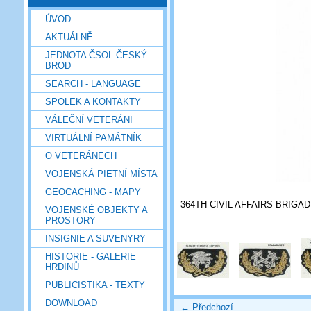
ÚVOD
AKTUÁLNĚ
JEDNOTA ČSOL ČESKÝ
BROD
SEARCH - LANGUAGE
SPOLEK A KONTAKTY
VÁLEČNÍ VETERÁNI
VIRTUÁLNÍ PAMÁTNÍK
O VETERÁNECH
VOJENSKÁ PIETNÍ MÍSTA
GEOCACHING - MAPY
364TH CIVIL AFFAIRS BRIGA
VOJENSKÉ OBJEKTY A
PROSTORY
INSIGNIE A SUVENYRY
HISTORIE - GALERIE
HRDINŮ
PUBLICISTIKA - TEXTY
DOWNLOAD
← Předchozí