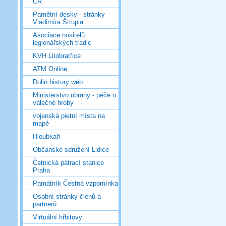
ČR
Pamětní desky - stránky
Vladimíra Štrupla
Asociace nositelů
legionářských tradic
KVH Litobratřice
ATM Online
Dolin history web
Ministerstvo obrany - péče o
válečné hroby
vojenská pietní místa na
mapě
Hloubkaři
Občanské sdružení Lidice
Četnická pátrací stanice
Praha
Památník Čestná vzpomínka
Osobní stránky členů a
partnerů
Virtuální hřbitovy