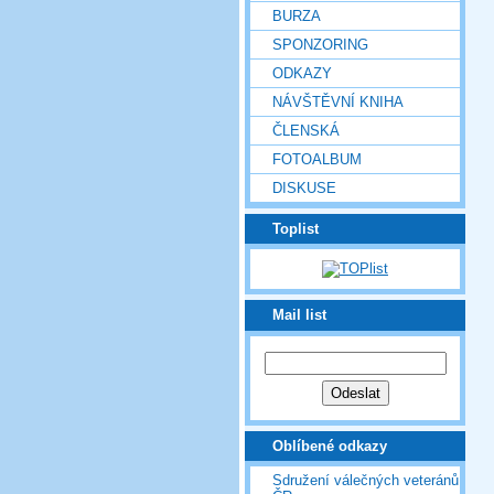
BURZA
SPONZORING
ODKAZY
NÁVŠTĚVNÍ KNIHA
ČLENSKÁ
FOTOALBUM
DISKUSE
Toplist
Mail list
Oblíbené odkazy
Sdružení válečných veteránů