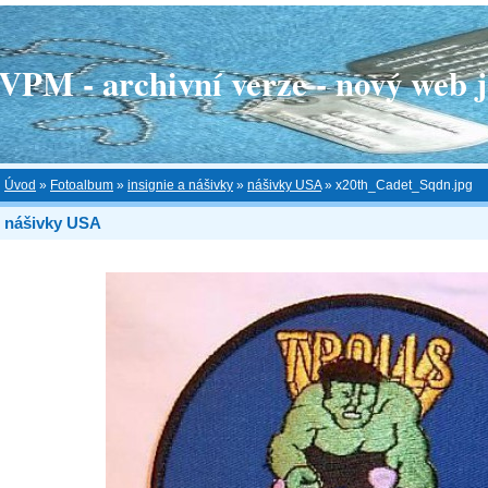
 - archivní verze - nový web je
Úvod
»
Fotoalbum
»
insignie a nášivky
»
nášivky USA
»
x20th_Cadet_Sqdn.jpg
nášivky USA