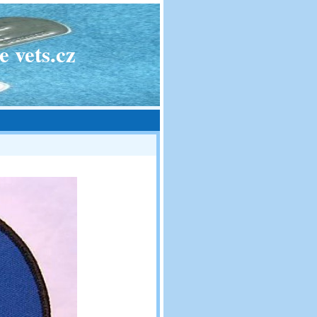
 vets.cz