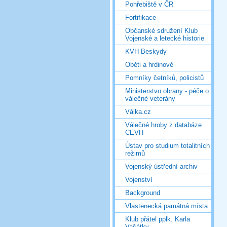
Pohřebiště v ČR
Fortifikace
Občanské sdružení Klub
Vojenské a letecké historie
KVH Beskydy
Oběti a hrdinové
Pomníky četníků, policistů
Ministerstvo obrany - péče o
válečné veterány
Válka.cz
Válečné hroby z databáze
CEVH
Ústav pro studium totalitních
režimů
Vojenský ústřední archiv
Vojenství
Background
Vlastenecká památná místa
Klub přátel pplk. Karla
Vašátky