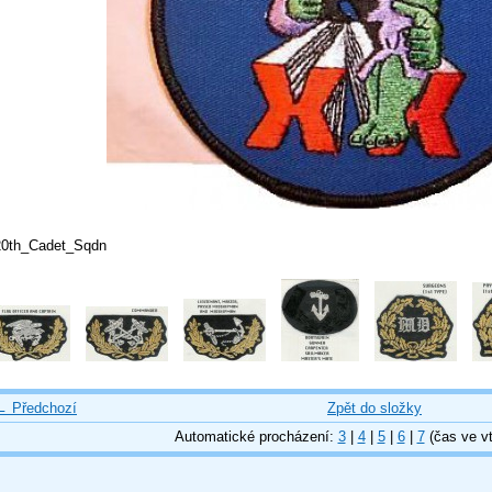
20th_Cadet_Sqdn
← Předchozí
Zpět do složky
Automatické procházení:
3
|
4
|
5
|
6
|
7
(čas ve vt