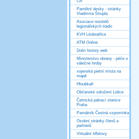
ČR
Pamětní desky - stránky
Vladimíra Štrupla
Asociace nositelů
legionářských tradic
KVH Litobratřice
ATM Online
Dolin history web
Ministerstvo obrany - péče o
válečné hroby
vojenská pietní místa na
mapě
Hloubkaři
Občanské sdružení Lidice
Četnická pátrací stanice
Praha
Památník Čestná vzpomínka
Osobní stránky členů a
partnerů
Virtuální hřbitovy