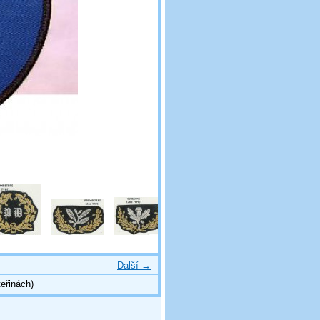
Další →
eřinách)