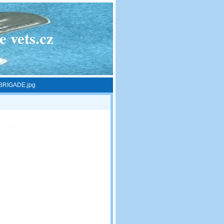
 vets.cz
BRIGADE.jpg