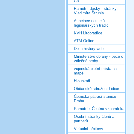
ČR
Pamětní desky - stránky
Vladimíra Štrupla
Asociace nositelů
legionářských tradic
KVH Litobratřice
ATM Online
Dolin history web
Ministerstvo obrany - péče o
válečné hroby
vojenská pietní místa na
mapě
Hloubkaři
Občanské sdružení Lidice
Četnická pátrací stanice
Praha
Památník Čestná vzpomínka
Osobní stránky členů a
partnerů
Virtuální hřbitovy