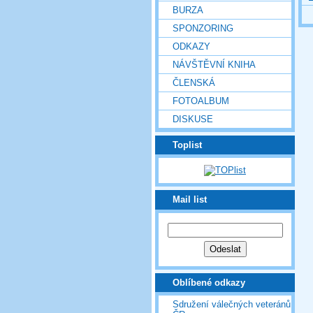
BURZA
SPONZORING
ODKAZY
NÁVŠTĚVNÍ KNIHA
ČLENSKÁ
FOTOALBUM
DISKUSE
Toplist
Mail list
Oblíbené odkazy
Sdružení válečných veteránů