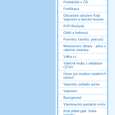
Pohřebiště v ČR
Fortifikace
Občanské sdružení Klub
Vojenské a letecké historie
KVH Beskydy
Oběti a hrdinové
Pomníky četníků, policistů
Ministerstvo obrany - péče o
válečné veterány
Válka.cz
Válečné hroby z databáze
CEVH
Ústav pro studium totalitních
režimů
Vojenský ústřední archiv
Vojenství
Background
Vlastenecká památná místa
Klub přátel pplk. Karla
Vašátky