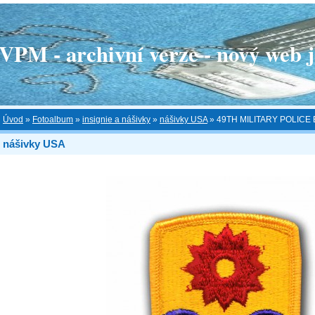
 - archivní verze - nový web je
Úvod
»
Fotoalbum
»
insignie a nášivky
»
nášivky USA
»
49TH MILITARY POLICE 
nášivky USA