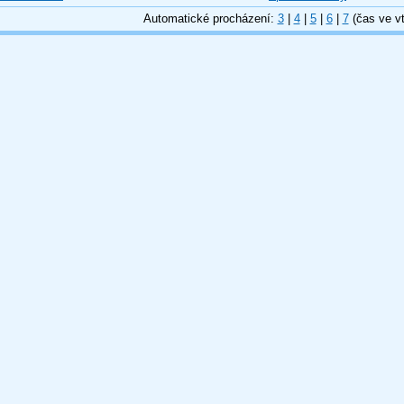
Automatické procházení:
3
|
4
|
5
|
6
|
7
(čas ve vt