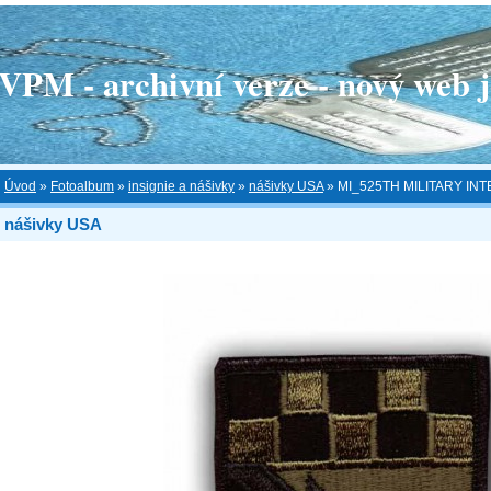
 - archivní verze - nový web je
Úvod
»
Fotoalbum
»
insignie a nášivky
»
nášivky USA
»
MI_525TH MILITARY IN
nášivky USA