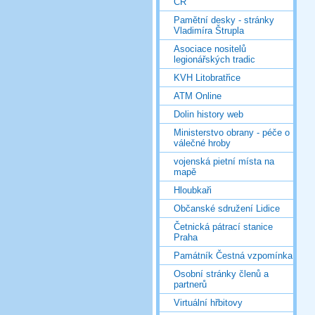
ČR
Pamětní desky - stránky
Vladimíra Štrupla
Asociace nositelů
legionářských tradic
KVH Litobratřice
ATM Online
Dolin history web
Ministerstvo obrany - péče o
válečné hroby
vojenská pietní místa na
mapě
Hloubkaři
Občanské sdružení Lidice
Četnická pátrací stanice
Praha
Památník Čestná vzpomínka
Osobní stránky členů a
partnerů
Virtuální hřbitovy