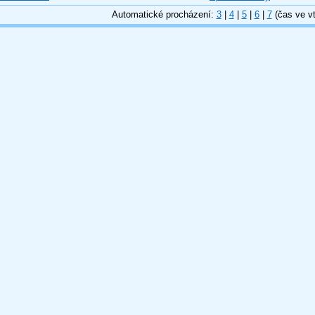
Automatické procházení:
3
|
4
|
5
|
6
|
7
(čas ve vt