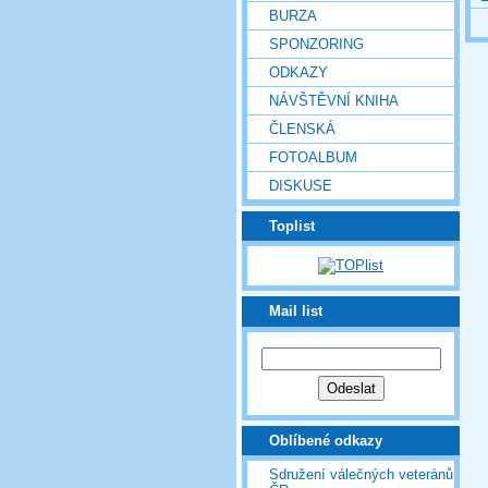
BURZA
SPONZORING
ODKAZY
NÁVŠTĚVNÍ KNIHA
ČLENSKÁ
FOTOALBUM
DISKUSE
Toplist
Mail list
Oblíbené odkazy
Sdružení válečných veteránů