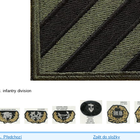
. infantry division
← Předchozí
Zpět do složky