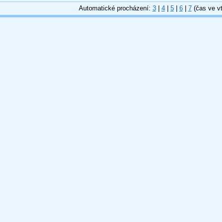
Automatické procházení:
3
|
4
|
5
|
6
|
7
(čas ve vt