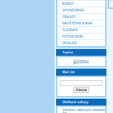
BURZA
SPONZORING
ODKAZY
NÁVŠTĚVNÍ KNIHA
ČLENSKÁ
FOTOALBUM
DISKUSE
Toplist
Mail list
Oblíbené odkazy
Sdružení válečných veteránů