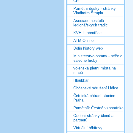
ČR
Pamětní desky - stránky
Vladimíra Štrupla
Asociace nositelů
legionářských tradic
KVH Litobratřice
ATM Online
Dolin history web
Ministerstvo obrany - péče o
válečné hroby
vojenská pietní místa na
mapě
Hloubkaři
Občanské sdružení Lidice
Četnická pátrací stanice
Praha
Památník Čestná vzpomínka
Osobní stránky členů a
partnerů
Virtuální hřbitovy