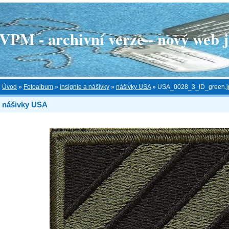
 - archivní verze - nový web je
Úvod
»
Fotoalbum
»
insignie a nášivky
»
nášivky USA
»
USA_0028_3_ID_green.j
nášivky USA