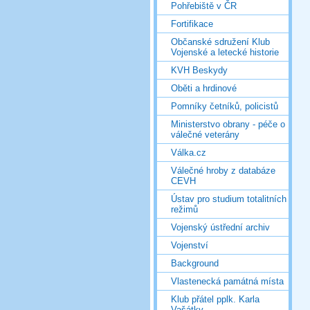
Pohřebiště v ČR
Fortifikace
Občanské sdružení Klub
Vojenské a letecké historie
KVH Beskydy
Oběti a hrdinové
Pomníky četníků, policistů
Ministerstvo obrany - péče o
válečné veterány
Válka.cz
Válečné hroby z databáze
CEVH
Ústav pro studium totalitních
režimů
Vojenský ústřední archiv
Vojenství
Background
Vlastenecká památná místa
Klub přátel pplk. Karla
Vašátky