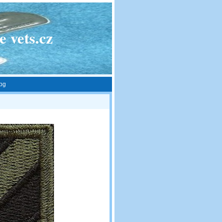
 vets.cz
pg