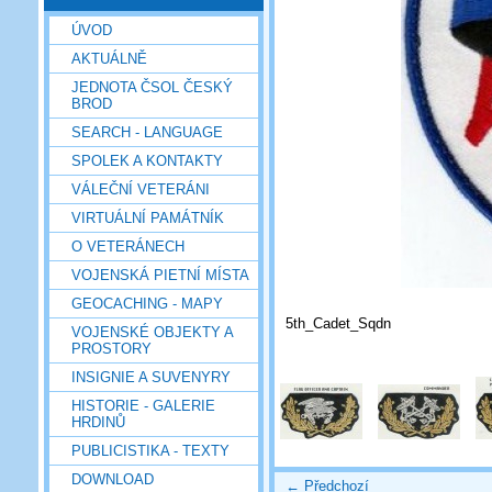
ÚVOD
AKTUÁLNĚ
JEDNOTA ČSOL ČESKÝ
BROD
SEARCH - LANGUAGE
SPOLEK A KONTAKTY
VÁLEČNÍ VETERÁNI
VIRTUÁLNÍ PAMÁTNÍK
O VETERÁNECH
VOJENSKÁ PIETNÍ MÍSTA
GEOCACHING - MAPY
5th_Cadet_Sqdn
VOJENSKÉ OBJEKTY A
PROSTORY
INSIGNIE A SUVENYRY
HISTORIE - GALERIE
HRDINŮ
PUBLICISTIKA - TEXTY
DOWNLOAD
← Předchozí