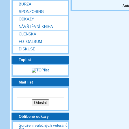
BURZA
Aut
SPONZORING
ODKAZY
NÁVŠTĚVNÍ KNIHA
ČLENSKÁ
FOTOALBUM
DISKUSE
Toplist
Mail list
Oblíbené odkazy
Sdružení válečných veteránů