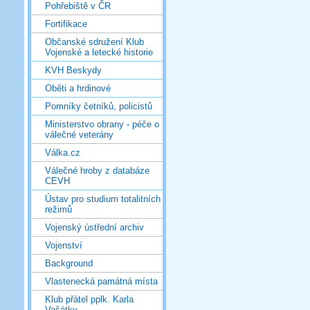
Pohřebiště v ČR
Fortifikace
Občanské sdružení Klub
Vojenské a letecké historie
KVH Beskydy
Oběti a hrdinové
Pomníky četníků, policistů
Ministerstvo obrany - péče o
válečné veterány
Válka.cz
Válečné hroby z databáze
CEVH
Ústav pro studium totalitních
režimů
Vojenský ústřední archiv
Vojenství
Background
Vlastenecká památná místa
Klub přátel pplk. Karla
Vašátky