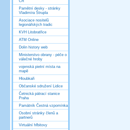
ČR
Pamětní desky - stránky
Vladimíra Štrupla
Asociace nositelů
legionářských tradic
KVH Litobratřice
ATM Online
Dolin history web
Ministerstvo obrany - péče o
válečné hroby
vojenská pietní místa na
mapě
Hloubkaři
Občanské sdružení Lidice
Četnická pátrací stanice
Praha
Památník Čestná vzpomínka
Osobní stránky členů a
partnerů
Virtuální hřbitovy