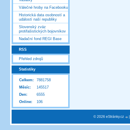
Válečné hroby na Facebooku
Historická data osobností a
událostí naší republiky
Slovenský zväz
protifašistických bojovníkov
Nadační fond REGI Base
RSS
Přehled zdrojů
Statistiky
Celkem:
7881758
Měsíc:
145517
Den:
6555
Online:
106
© 2026 eStránky.cz