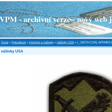
 - archivní verze - nový web je
Úvod
»
Fotoalbum
»
insignie a nášivky
»
nášivky USA
»
c_365TH CIVIL AFFAIRS
nášivky USA