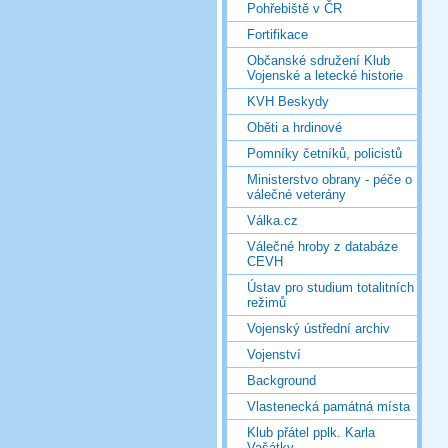
Pohřebiště v ČR
Fortifikace
Občanské sdružení Klub
Vojenské a letecké historie
KVH Beskydy
Oběti a hrdinové
Pomníky četníků, policistů
Ministerstvo obrany - péče o
válečné veterány
Válka.cz
Válečné hroby z databáze
CEVH
Ústav pro studium totalitních
režimů
Vojenský ústřední archiv
Vojenství
Background
Vlastenecká památná místa
Klub přátel pplk. Karla
Vašátky