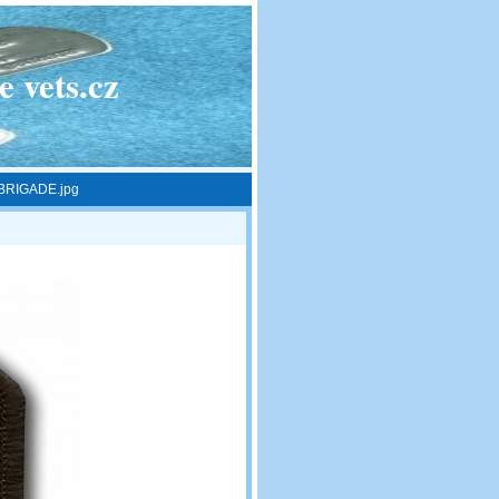
 vets.cz
 BRIGADE.jpg