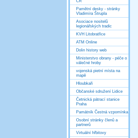
ČR
Pamětní desky - stránky
Vladimíra Štrupla
Asociace nositelů
legionářských tradic
KVH Litobratřice
ATM Online
Dolin history web
Ministerstvo obrany - péče o
válečné hroby
vojenská pietní místa na
mapě
Hloubkaři
Občanské sdružení Lidice
Četnická pátrací stanice
Praha
Památník Čestná vzpomínka
Osobní stránky členů a
partnerů
Virtuální hřbitovy