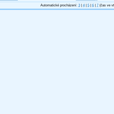
Automatické procházení:
3
|
4
|
5
|
6
|
7
(čas ve vt