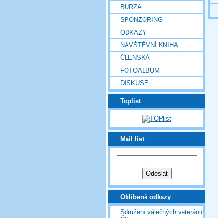
BURZA
SPONZORING
ODKAZY
NÁVŠTĚVNÍ KNIHA
ČLENSKÁ
FOTOALBUM
DISKUSE
Toplist
Mail list
Oblíbené odkazy
Sdružení válečných veteránů