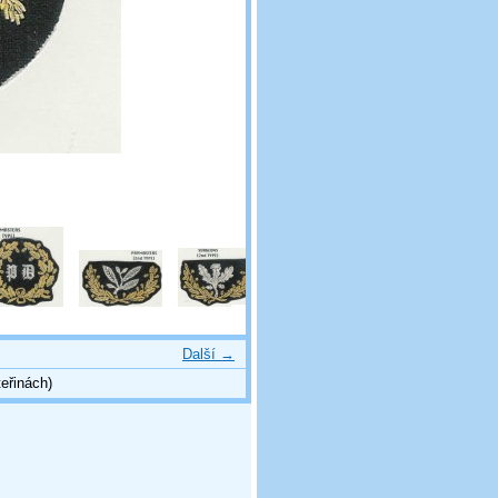
Další →
eřinách)