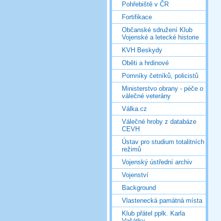
Pohřebiště v ČR
Fortifikace
Občanské sdružení Klub
Vojenské a letecké historie
KVH Beskydy
Oběti a hrdinové
Pomníky četníků, policistů
Ministerstvo obrany - péče o
válečné veterány
Válka.cz
Válečné hroby z databáze
CEVH
Ústav pro studium totalitních
režimů
Vojenský ústřední archiv
Vojenství
Background
Vlastenecká památná místa
Klub přátel pplk. Karla
Vašátky