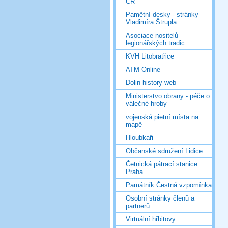
ČR
Pamětní desky - stránky
Vladimíra Štrupla
Asociace nositelů
legionářských tradic
KVH Litobratřice
ATM Online
Dolin history web
Ministerstvo obrany - péče o
válečné hroby
vojenská pietní místa na
mapě
Hloubkaři
Občanské sdružení Lidice
Četnická pátrací stanice
Praha
Památník Čestná vzpomínka
Osobní stránky členů a
partnerů
Virtuální hřbitovy