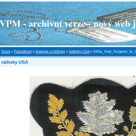
 - archivní verze - nový web je
Úvod
»
Fotoalbum
»
insignie a nášivky
»
nášivky USA
»
045a_Asst_Surgeon_to_
nášivky USA