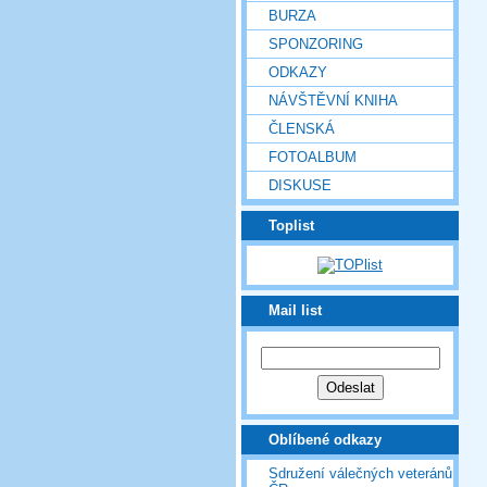
BURZA
SPONZORING
ODKAZY
NÁVŠTĚVNÍ KNIHA
ČLENSKÁ
FOTOALBUM
DISKUSE
Toplist
Mail list
Oblíbené odkazy
Sdružení válečných veteránů