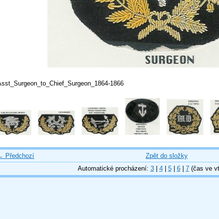
Asst_Surgeon_to_Chief_Surgeon_1864-1866
← Předchozí
Zpět do složky
Automatické procházení:
3
|
4
|
5
|
6
|
7
(čas ve vt