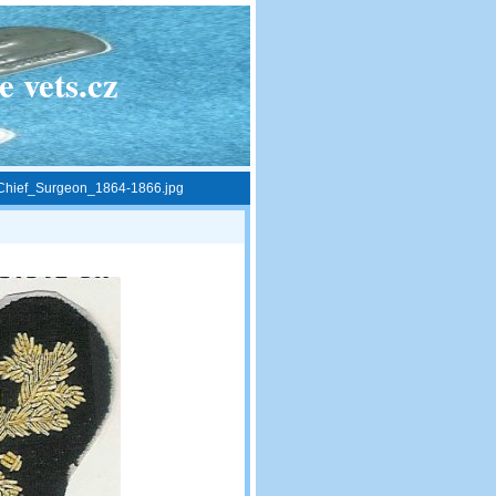
 vets.cz
Chief_Surgeon_1864-1866.jpg