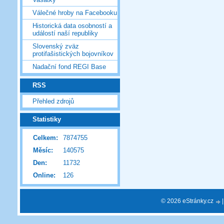
Válečné hroby na Facebooku
Historická data osobností a
událostí naší republiky
Slovenský zväz
protifašistických bojovníkov
Nadační fond REGI Base
RSS
Přehled zdrojů
Statistiky
Celkem:
7874755
Měsíc:
140575
Den:
11732
Online:
126
© 2026 eStránky.cz