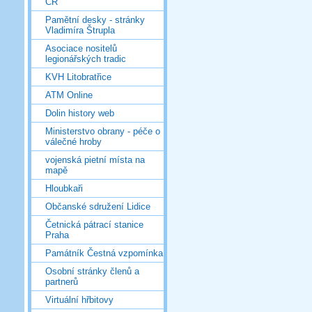
ČR
Pamětní desky - stránky
Vladimíra Štrupla
Asociace nositelů
legionářských tradic
KVH Litobratřice
ATM Online
Dolin history web
Ministerstvo obrany - péče o
válečné hroby
vojenská pietní místa na
mapě
Hloubkaři
Občanské sdružení Lidice
Četnická pátrací stanice
Praha
Památník Čestná vzpomínka
Osobní stránky členů a
partnerů
Virtuální hřbitovy