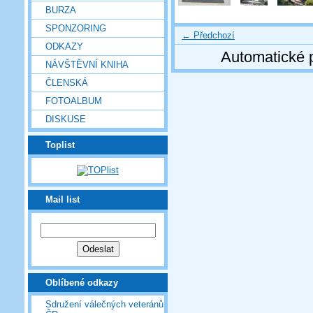
BURZA
SPONZORING
← Předchozí
ODKAZY
Automatické 
NÁVŠTĚVNÍ KNIHA
ČLENSKÁ
FOTOALBUM
DISKUSE
Toplist
Mail list
Oblíbené odkazy
Sdružení válečných veteránů