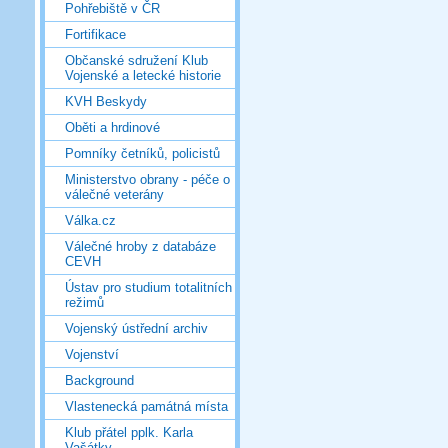
Pohřebiště v ČR
Fortifikace
Občanské sdružení Klub
Vojenské a letecké historie
KVH Beskydy
Oběti a hrdinové
Pomníky četníků, policistů
Ministerstvo obrany - péče o
válečné veterány
Válka.cz
Válečné hroby z databáze
CEVH
Ústav pro studium totalitních
režimů
Vojenský ústřední archiv
Vojenství
Background
Vlastenecká památná místa
Klub přátel pplk. Karla
Vašátky