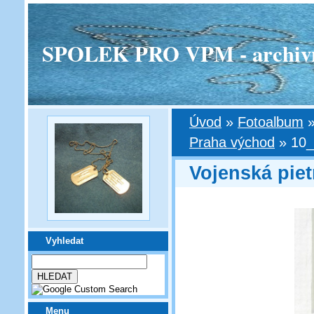
SPOLEK PRO VPM - archivní v
Úvod
»
Fotoalbum
Praha východ
»
10_
Vojenská pie
Vyhledat
Menu