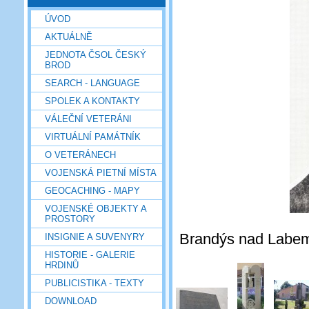
ÚVOD
AKTUÁLNĚ
JEDNOTA ČSOL ČESKÝ
BROD
SEARCH - LANGUAGE
SPOLEK A KONTAKTY
VÁLEČNÍ VETERÁNI
VIRTUÁLNÍ PAMÁTNÍK
O VETERÁNECH
VOJENSKÁ PIETNÍ MÍSTA
GEOCACHING - MAPY
VOJENSKÉ OBJEKTY A
PROSTORY
Brandýs nad Labem, 
INSIGNIE A SUVENYRY
HISTORIE - GALERIE
HRDINŮ
PUBLICISTIKA - TEXTY
DOWNLOAD