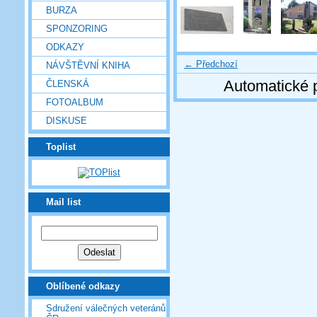
BURZA
SPONZORING
ODKAZY
← Předchozí
NÁVŠTĚVNÍ KNIHA
Automatické 
ČLENSKÁ
FOTOALBUM
DISKUSE
Toplist
Mail list
Oblíbené odkazy
Sdružení válečných veteránů