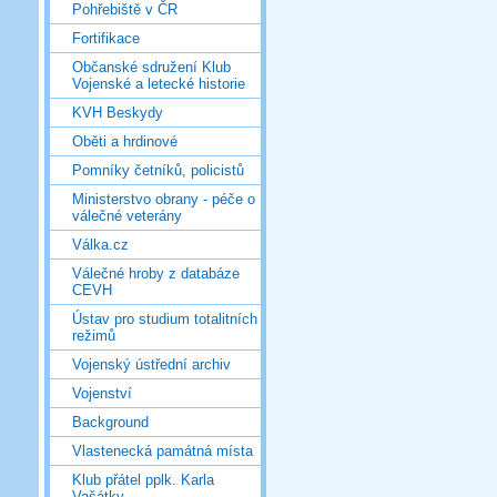
Pohřebiště v ČR
Fortifikace
Občanské sdružení Klub
Vojenské a letecké historie
KVH Beskydy
Oběti a hrdinové
Pomníky četníků, policistů
Ministerstvo obrany - péče o
válečné veterány
Válka.cz
Válečné hroby z databáze
CEVH
Ústav pro studium totalitních
režimů
Vojenský ústřední archiv
Vojenství
Background
Vlastenecká památná místa
Klub přátel pplk. Karla
Vašátky