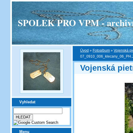
SPOLEK PRO VPM - archivní v
Úvod
»
Fotoalbum
»
Vojenská pi
07_0910_006_klecany_06_PH.
Vojenská pie
Vyhledat
Menu