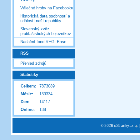
Válečné hroby na Facebooku
Historická data osobností a
událostí naší republiky
Slovenský zväz
protifašistických bojovníkov
Nadační fond REGI Base
RSS
Přehled zdrojů
Statistiky
Celkem:
7873089
Měsíc:
139334
Den:
14117
Online:
138
© 2026 eStránky.cz