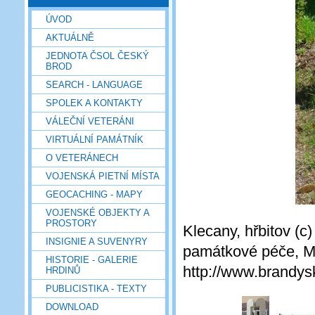
ÚVOD
AKTUÁLNĚ
JEDNOTA ČSOL ČESKÝ
BROD
SEARCH - LANGUAGE
SPOLEK A KONTAKTY
VÁLEČNÍ VETERÁNI
VIRTUÁLNÍ PAMÁTNÍK
O VETERÁNECH
VOJENSKÁ PIETNÍ MÍSTA
GEOCACHING - MAPY
VOJENSKÉ OBJEKTY A
PROSTORY
Klecany, hřbitov (
INSIGNIE A SUVENYRY
památkové péče, Mě
HISTORIE - GALERIE
http://www.brandysk
HRDINŮ
PUBLICISTIKA - TEXTY
DOWNLOAD