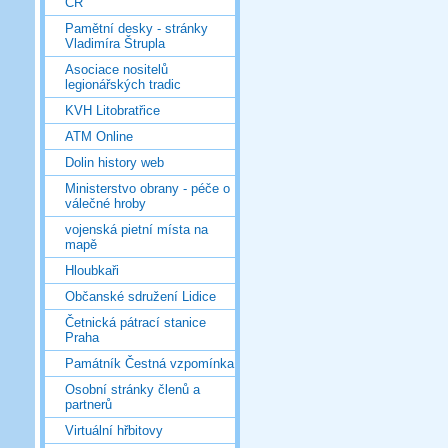
ČR
Pamětní desky - stránky
Vladimíra Štrupla
Asociace nositelů
legionářských tradic
KVH Litobratřice
ATM Online
Dolin history web
Ministerstvo obrany - péče o
válečné hroby
vojenská pietní místa na
mapě
Hloubkaři
Občanské sdružení Lidice
Četnická pátrací stanice
Praha
Památník Čestná vzpomínka
Osobní stránky členů a
partnerů
Virtuální hřbitovy