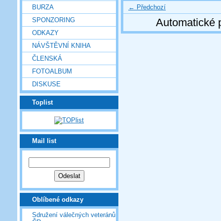
← Předchozí
BURZA
SPONZORING
Automatické 
ODKAZY
NÁVŠTĚVNÍ KNIHA
ČLENSKÁ
FOTOALBUM
DISKUSE
Toplist
Mail list
Oblíbené odkazy
Sdružení válečných veteránů