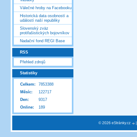
Válečné hroby na Facebooku
Historická data osobností a
událostí naší republiky
Slovenský zväz
protifašistických bojovníkov
Nadační fond REGI Base
RSS
Přehled zdrojů
Statistiky
Celkem:
7853388
Měsíc:
122717
Den:
9317
Online:
189
© 2026 eStránky.cz