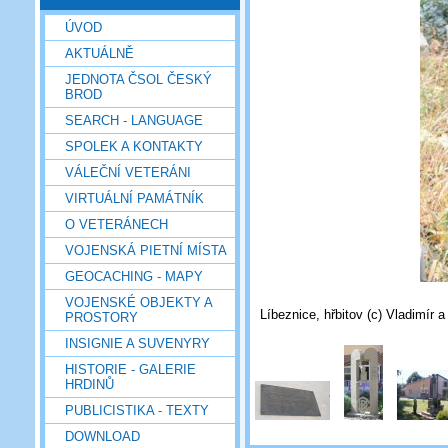
ÚVOD
AKTUÁLNĚ
JEDNOTA ČSOL ČESKÝ
BROD
SEARCH - LANGUAGE
SPOLEK A KONTAKTY
VÁLEČNÍ VETERÁNI
VIRTUÁLNÍ PAMÁTNÍK
O VETERÁNECH
VOJENSKÁ PIETNÍ MÍSTA
GEOCACHING - MAPY
VOJENSKÉ OBJEKTY A
Líbeznice, hřbitov (c) Vladimír a
PROSTORY
INSIGNIE A SUVENYRY
HISTORIE - GALERIE
HRDINŮ
PUBLICISTIKA - TEXTY
DOWNLOAD