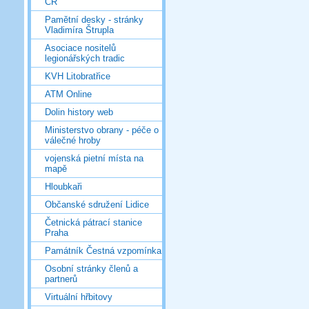
ČR
Pamětní desky - stránky
Vladimíra Štrupla
Asociace nositelů
legionářských tradic
KVH Litobratřice
ATM Online
Dolin history web
Ministerstvo obrany - péče o
válečné hroby
vojenská pietní místa na
mapě
Hloubkaři
Občanské sdružení Lidice
Četnická pátrací stanice
Praha
Památník Čestná vzpomínka
Osobní stránky členů a
partnerů
Virtuální hřbitovy