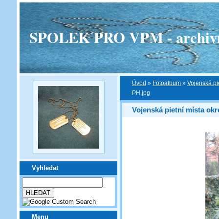
SPOLEK PRO VPM - archivní v
Úvod
»
Fotoalbum
»
Vojenská pi
PH.jpg
Vojenská pietní místa ok
Vyhledat
Menu