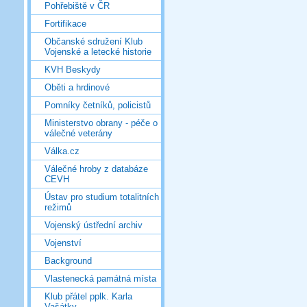
Pohřebiště v ČR
Fortifikace
Občanské sdružení Klub
Vojenské a letecké historie
KVH Beskydy
Oběti a hrdinové
Pomníky četníků, policistů
Ministerstvo obrany - péče o
válečné veterány
Válka.cz
Válečné hroby z databáze
CEVH
Ústav pro studium totalitních
režimů
Vojenský ústřední archiv
Vojenství
Background
Vlastenecká památná místa
Klub přátel pplk. Karla
Vašátky