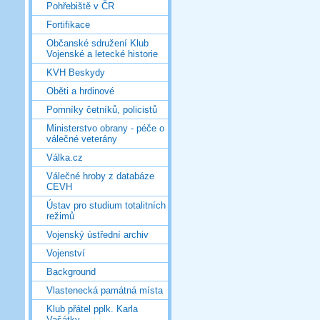
Pohřebiště v ČR
Fortifikace
Občanské sdružení Klub
Vojenské a letecké historie
KVH Beskydy
Oběti a hrdinové
Pomníky četníků, policistů
Ministerstvo obrany - péče o
válečné veterány
Válka.cz
Válečné hroby z databáze
CEVH
Ústav pro studium totalitních
režimů
Vojenský ústřední archiv
Vojenství
Background
Vlastenecká památná místa
Klub přátel pplk. Karla
Vašátky