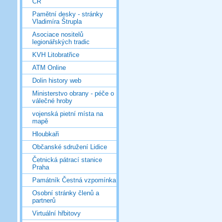
ČR
Pamětní desky - stránky
Vladimíra Štrupla
Asociace nositelů
legionářských tradic
KVH Litobratřice
ATM Online
Dolin history web
Ministerstvo obrany - péče o
válečné hroby
vojenská pietní místa na
mapě
Hloubkaři
Občanské sdružení Lidice
Četnická pátrací stanice
Praha
Památník Čestná vzpomínka
Osobní stránky členů a
partnerů
Virtuální hřbitovy