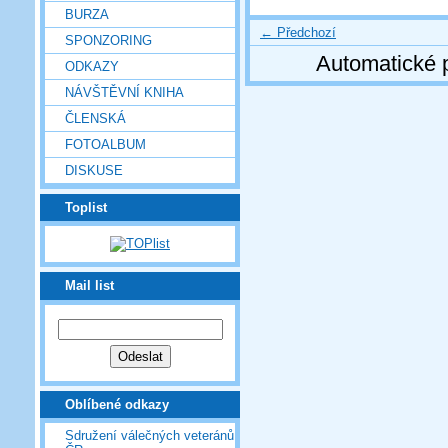
BURZA
← Předchozí
SPONZORING
Automatické 
ODKAZY
NÁVŠTĚVNÍ KNIHA
ČLENSKÁ
FOTOALBUM
DISKUSE
Toplist
Mail list
Oblíbené odkazy
Sdružení válečných veteránů