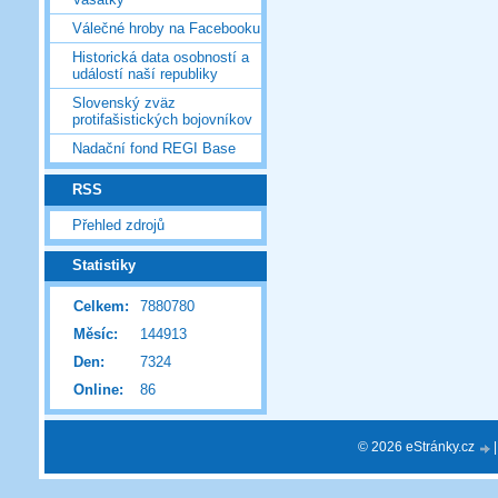
Válečné hroby na Facebooku
Historická data osobností a
událostí naší republiky
Slovenský zväz
protifašistických bojovníkov
Nadační fond REGI Base
RSS
Přehled zdrojů
Statistiky
Celkem:
7880780
Měsíc:
144913
Den:
7324
Online:
86
© 2026 eStránky.cz