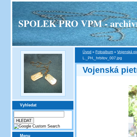
SPOLEK PRO VPM - archivní v
Úvod
»
Fotoalbum
»
Vojenská pi
L._PH,_hrbitov_007.jpg
Vojenská pie
Vyhledat
Menu