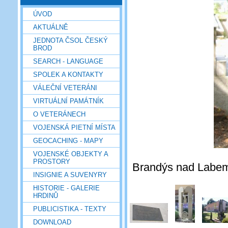
ÚVOD
AKTUÁLNĚ
JEDNOTA ČSOL ČESKÝ
BROD
SEARCH - LANGUAGE
SPOLEK A KONTAKTY
VÁLEČNÍ VETERÁNI
VIRTUÁLNÍ PAMÁTNÍK
O VETERÁNECH
VOJENSKÁ PIETNÍ MÍSTA
GEOCACHING - MAPY
VOJENSKÉ OBJEKTY A
PROSTORY
Brandýs nad Labem, 
INSIGNIE A SUVENYRY
HISTORIE - GALERIE
HRDINŮ
PUBLICISTIKA - TEXTY
DOWNLOAD