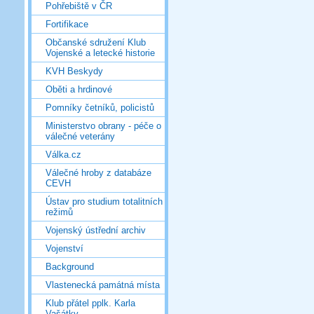
Pohřebiště v ČR
Fortifikace
Občanské sdružení Klub
Vojenské a letecké historie
KVH Beskydy
Oběti a hrdinové
Pomníky četníků, policistů
Ministerstvo obrany - péče o
válečné veterány
Válka.cz
Válečné hroby z databáze
CEVH
Ústav pro studium totalitních
režimů
Vojenský ústřední archiv
Vojenství
Background
Vlastenecká památná místa
Klub přátel pplk. Karla
Vašátky