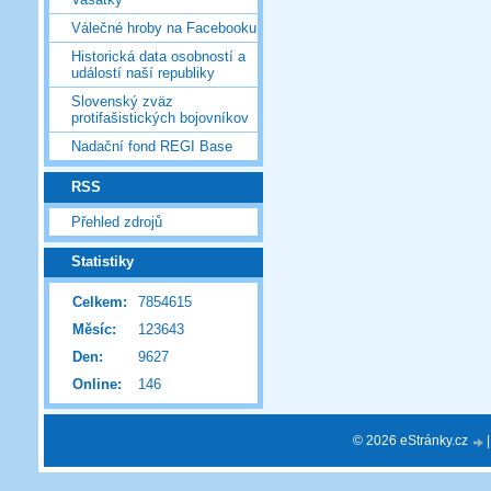
Válečné hroby na Facebooku
Historická data osobností a
událostí naší republiky
Slovenský zväz
protifašistických bojovníkov
Nadační fond REGI Base
RSS
Přehled zdrojů
Statistiky
Celkem:
7854615
Měsíc:
123643
Den:
9627
Online:
146
© 2026 eStránky.cz