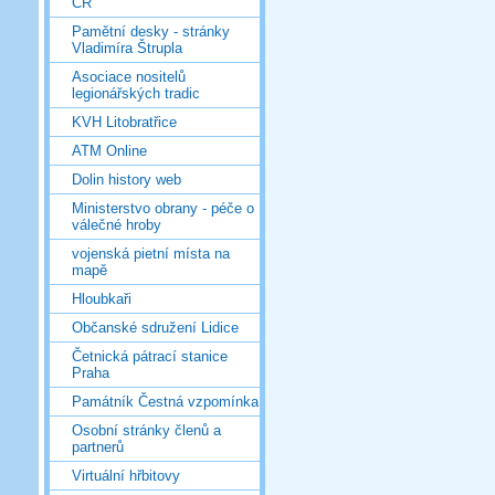
ČR
Pamětní desky - stránky
Vladimíra Štrupla
Asociace nositelů
legionářských tradic
KVH Litobratřice
ATM Online
Dolin history web
Ministerstvo obrany - péče o
válečné hroby
vojenská pietní místa na
mapě
Hloubkaři
Občanské sdružení Lidice
Četnická pátrací stanice
Praha
Památník Čestná vzpomínka
Osobní stránky členů a
partnerů
Virtuální hřbitovy