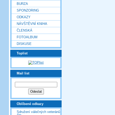
BURZA
SPONZORING
ODKAZY
NÁVŠTĚVNÍ KNIHA
ČLENSKÁ
FOTOALBUM
DISKUSE
Toplist
Mail list
Oblíbené odkazy
Sdružení válečných veteránů