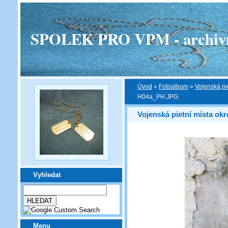
SPOLEK PRO VPM - archivní v
Úvod
»
Fotoalbum
»
Vojenská pi
H04a_PH.JPG
Vojenská pietní místa ok
Vyhledat
Menu