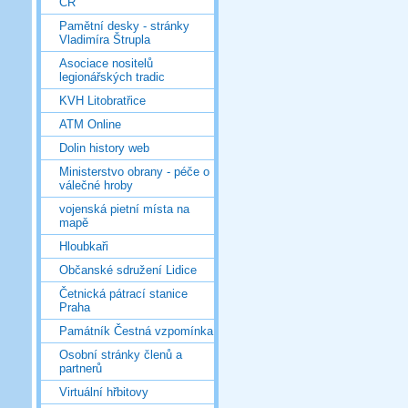
ČR
Pamětní desky - stránky
Vladimíra Štrupla
Asociace nositelů
legionářských tradic
KVH Litobratřice
ATM Online
Dolin history web
Ministerstvo obrany - péče o
válečné hroby
vojenská pietní místa na
mapě
Hloubkaři
Občanské sdružení Lidice
Četnická pátrací stanice
Praha
Památník Čestná vzpomínka
Osobní stránky členů a
partnerů
Virtuální hřbitovy