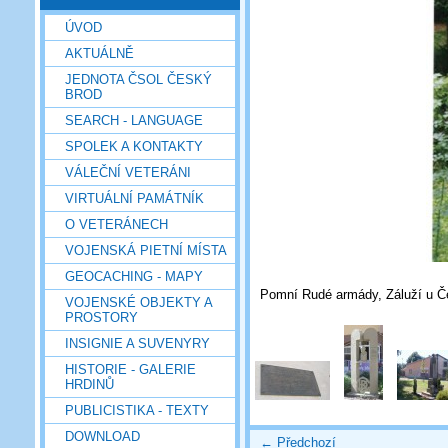
ÚVOD
AKTUÁLNĚ
JEDNOTA ČSOL ČESKÝ
BROD
SEARCH - LANGUAGE
SPOLEK A KONTAKTY
VÁLEČNÍ VETERÁNI
VIRTUÁLNÍ PAMÁTNÍK
O VETERÁNECH
VOJENSKÁ PIETNÍ MÍSTA
GEOCACHING - MAPY
Pomní Rudé armády, Záluží u Č
VOJENSKÉ OBJEKTY A
PROSTORY
INSIGNIE A SUVENYRY
HISTORIE - GALERIE
HRDINŮ
PUBLICISTIKA - TEXTY
DOWNLOAD
← Předchozí