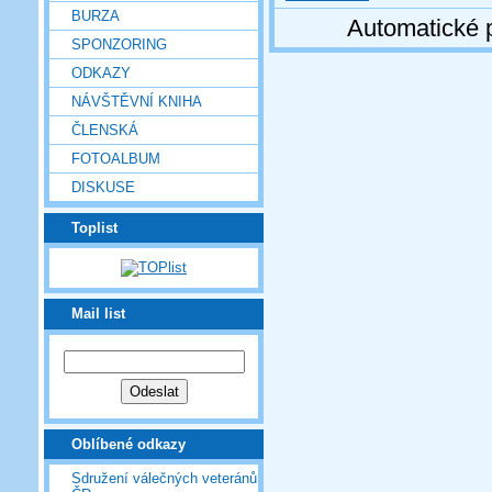
BURZA
Automatické 
SPONZORING
ODKAZY
NÁVŠTĚVNÍ KNIHA
ČLENSKÁ
FOTOALBUM
DISKUSE
Toplist
Mail list
Oblíbené odkazy
Sdružení válečných veteránů