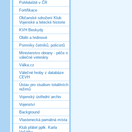
Pohřebiště v ČR
Fortifikace
Občanské sdružení Klub
Vojenské a letecké historie
KVH Beskydy
Oběti a hrdinové
Pomníky četníků, policistů
Ministerstvo obrany - péče o
válečné veterány
Válka.cz
Válečné hroby z databáze
CEVH
Ústav pro studium totalitních
režimů
Vojenský ústřední archiv
Vojenství
Background
Vlastenecká památná místa
Klub přátel pplk. Karla
Vašátky