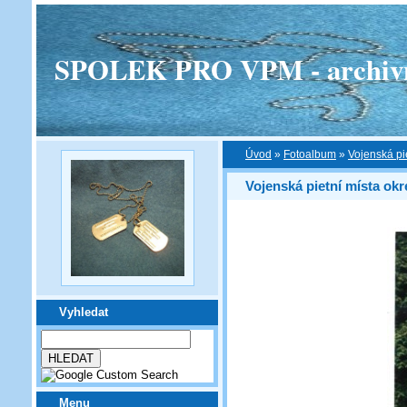
SPOLEK PRO VPM - archivní v
Úvod
»
Fotoalbum
»
Vojenská pi
Vojenská pietní místa ok
Vyhledat
Menu