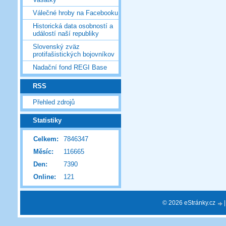
Válečné hroby na Facebooku
Historická data osobností a
událostí naší republiky
Slovenský zväz
protifašistických bojovníkov
Nadační fond REGI Base
RSS
Přehled zdrojů
Statistiky
Celkem:
7846347
Měsíc:
116665
Den:
7390
Online:
121
© 2026 eStránky.cz