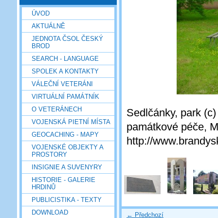
ÚVOD
AKTUÁLNĚ
JEDNOTA ČSOL ČESKÝ
BROD
SEARCH - LANGUAGE
SPOLEK A KONTAKTY
VÁLEČNÍ VETERÁNI
VIRTUÁLNÍ PAMÁTNÍK
O VETERÁNECH
Sedlčánky, park (c
VOJENSKÁ PIETNÍ MÍSTA
památkové péče, Mě
GEOCACHING - MAPY
http://www.brandysk
VOJENSKÉ OBJEKTY A
PROSTORY
INSIGNIE A SUVENYRY
HISTORIE - GALERIE
HRDINŮ
PUBLICISTIKA - TEXTY
DOWNLOAD
← Předchozí