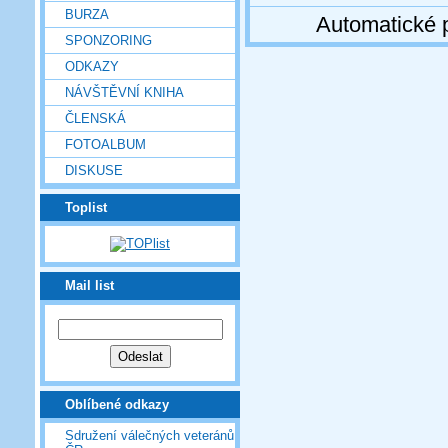
BURZA
Automatické 
SPONZORING
ODKAZY
NÁVŠTĚVNÍ KNIHA
ČLENSKÁ
FOTOALBUM
DISKUSE
Toplist
Mail list
Oblíbené odkazy
Sdružení válečných veteránů