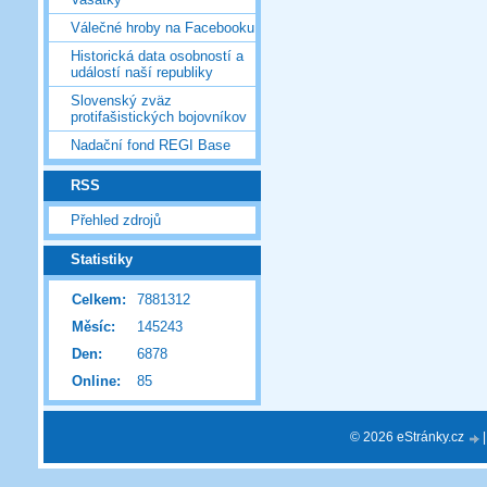
Válečné hroby na Facebooku
Historická data osobností a
událostí naší republiky
Slovenský zväz
protifašistických bojovníkov
Nadační fond REGI Base
RSS
Přehled zdrojů
Statistiky
Celkem:
7881312
Měsíc:
145243
Den:
6878
Online:
85
© 2026 eStránky.cz