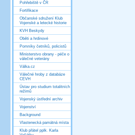
Pohřebiště v ČR
Fortifikace
Občanské sdružení Klub
Vojenské a letecké historie
KVH Beskydy
Oběti a hrdinové
Pomníky četníků, policistů
Ministerstvo obrany - péče o
válečné veterány
Válka.cz
Válečné hroby z databáze
CEVH
Ústav pro studium totalitních
režimů
Vojenský ústřední archiv
Vojenství
Background
Vlastenecká památná místa
Klub přátel pplk. Karla
Vašátky