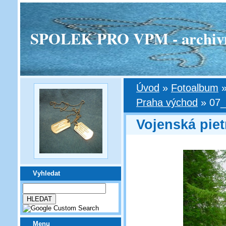
SPOLEK PRO VPM - archivní v
Úvod
»
Fotoalbum
Praha východ
»
07_
Vojenská pie
Vyhledat
Menu