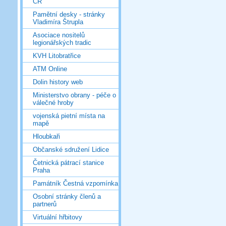
ČR
Pamětní desky - stránky
Vladimíra Štrupla
Asociace nositelů
legionářských tradic
KVH Litobratřice
ATM Online
Dolin history web
Ministerstvo obrany - péče o
válečné hroby
vojenská pietní místa na
mapě
Hloubkaři
Občanské sdružení Lidice
Četnická pátrací stanice
Praha
Památník Čestná vzpomínka
Osobní stránky členů a
partnerů
Virtuální hřbitovy