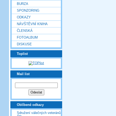
BURZA
SPONZORING
ODKAZY
NÁVŠTĚVNÍ KNIHA
ČLENSKÁ
FOTOALBUM
DISKUSE
Toplist
Mail list
Oblíbené odkazy
Sdružení válečných veteránů