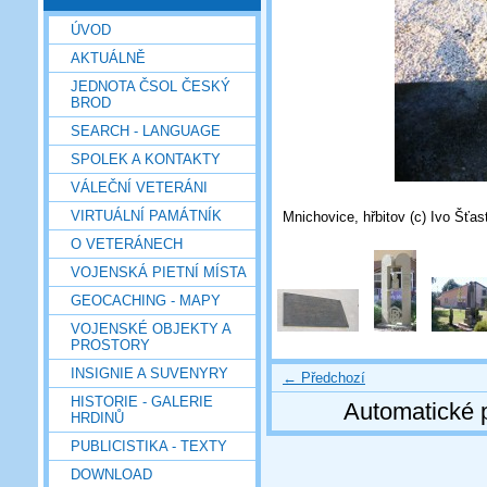
ÚVOD
AKTUÁLNĚ
JEDNOTA ČSOL ČESKÝ
BROD
SEARCH - LANGUAGE
SPOLEK A KONTAKTY
VÁLEČNÍ VETERÁNI
VIRTUÁLNÍ PAMÁTNÍK
Mnichovice, hřbitov (c) Ivo Šťas
O VETERÁNECH
VOJENSKÁ PIETNÍ MÍSTA
GEOCACHING - MAPY
VOJENSKÉ OBJEKTY A
PROSTORY
INSIGNIE A SUVENYRY
← Předchozí
HISTORIE - GALERIE
Automatické 
HRDINŮ
PUBLICISTIKA - TEXTY
DOWNLOAD