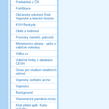
Pohřebiště v ČR
Fortifikace
Občanské sdružení Klub
Vojenské a letecké historie
KVH Beskydy
Oběti a hrdinové
Pomníky četníků, policistů
Ministerstvo obrany - péče o
válečné veterány
Válka.cz
Válečné hroby z databáze
CEVH
Ústav pro studium totalitních
režimů
Vojenský ústřední archiv
Vojenství
Background
Vlastenecká památná místa
Klub přátel pplk. Karla
Vašátky