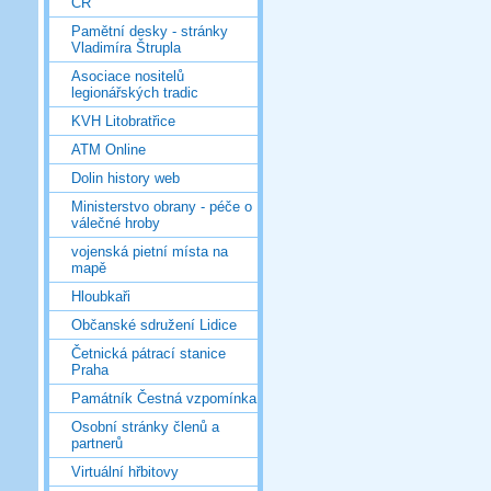
ČR
Pamětní desky - stránky
Vladimíra Štrupla
Asociace nositelů
legionářských tradic
KVH Litobratřice
ATM Online
Dolin history web
Ministerstvo obrany - péče o
válečné hroby
vojenská pietní místa na
mapě
Hloubkaři
Občanské sdružení Lidice
Četnická pátrací stanice
Praha
Památník Čestná vzpomínka
Osobní stránky členů a
partnerů
Virtuální hřbitovy