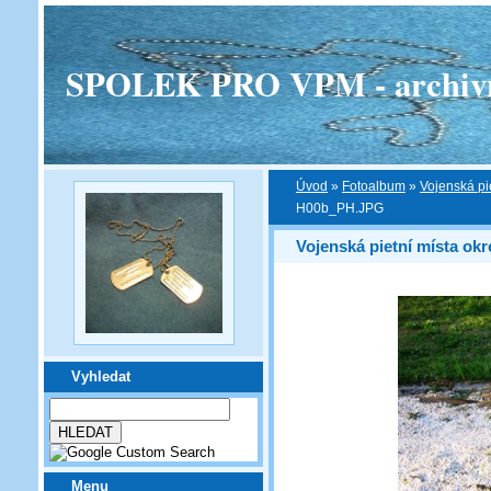
SPOLEK PRO VPM - archivní v
Úvod
»
Fotoalbum
»
Vojenská pi
H00b_PH.JPG
Vojenská pietní místa ok
Vyhledat
Menu