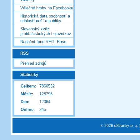
Válečné hroby na Facebooku
Historická data osobností a
událostí naší republiky
Slovenský zväz
protifašistických bojovníkov
Nadační fond REGI Base
RSS
Přehled zdrojů
Statistiky
Celkem:
7860532
Měsíc:
128796
Den:
12064
Online:
245
© 2026 eStránky.cz