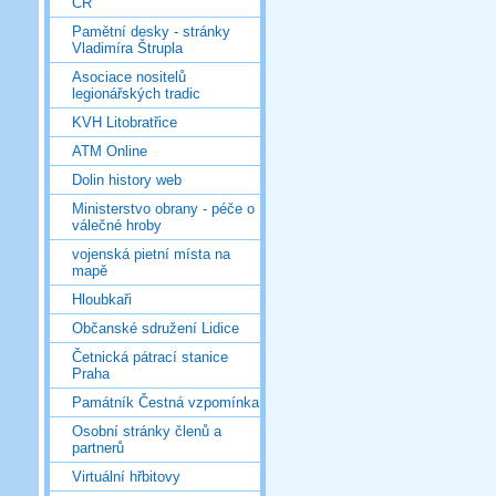
ČR
Pamětní desky - stránky
Vladimíra Štrupla
Asociace nositelů
legionářských tradic
KVH Litobratřice
ATM Online
Dolin history web
Ministerstvo obrany - péče o
válečné hroby
vojenská pietní místa na
mapě
Hloubkaři
Občanské sdružení Lidice
Četnická pátrací stanice
Praha
Památník Čestná vzpomínka
Osobní stránky členů a
partnerů
Virtuální hřbitovy