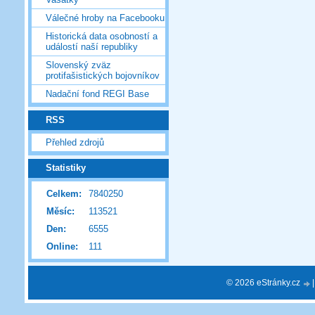
Válečné hroby na Facebooku
Historická data osobností a
událostí naší republiky
Slovenský zväz
protifašistických bojovníkov
Nadační fond REGI Base
RSS
Přehled zdrojů
Statistiky
Celkem:
7840250
Měsíc:
113521
Den:
6555
Online:
111
© 2026 eStránky.cz