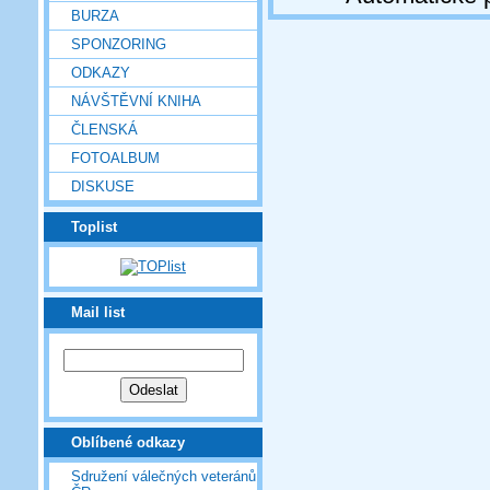
BURZA
SPONZORING
ODKAZY
NÁVŠTĚVNÍ KNIHA
ČLENSKÁ
FOTOALBUM
DISKUSE
Toplist
Mail list
Oblíbené odkazy
Sdružení válečných veteránů