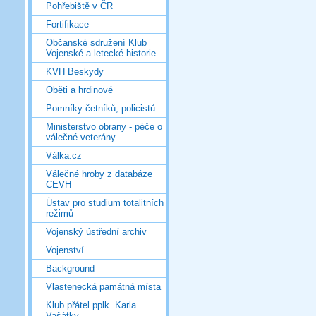
Pohřebiště v ČR
Fortifikace
Občanské sdružení Klub
Vojenské a letecké historie
KVH Beskydy
Oběti a hrdinové
Pomníky četníků, policistů
Ministerstvo obrany - péče o
válečné veterány
Válka.cz
Válečné hroby z databáze
CEVH
Ústav pro studium totalitních
režimů
Vojenský ústřední archiv
Vojenství
Background
Vlastenecká památná místa
Klub přátel pplk. Karla
Vašátky