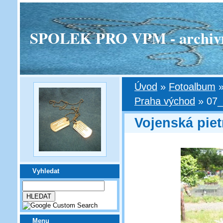
SPOLEK PRO VPM - archivní v
Úvod
»
Fotoalbum
Praha východ
»
07_
Vojenská pie
Vyhledat
Menu