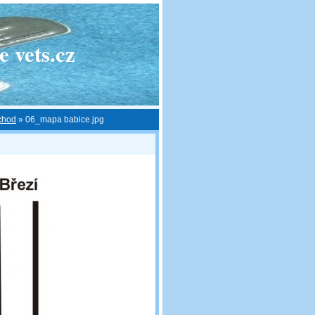
 vets.cz
ýchod
»
06_mapa babice.jpg