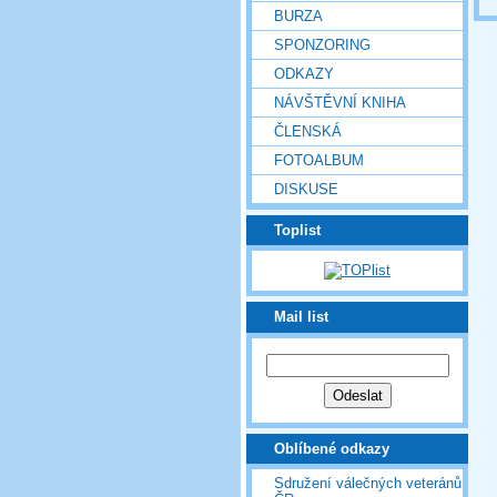
BURZA
SPONZORING
ODKAZY
NÁVŠTĚVNÍ KNIHA
ČLENSKÁ
FOTOALBUM
DISKUSE
Toplist
Mail list
Oblíbené odkazy
Sdružení válečných veteránů