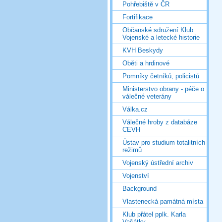
Pohřebiště v ČR
Fortifikace
Občanské sdružení Klub
Vojenské a letecké historie
KVH Beskydy
Oběti a hrdinové
Pomníky četníků, policistů
Ministerstvo obrany - péče o
válečné veterány
Válka.cz
Válečné hroby z databáze
CEVH
Ústav pro studium totalitních
režimů
Vojenský ústřední archiv
Vojenství
Background
Vlastenecká památná místa
Klub přátel pplk. Karla
Vašátky