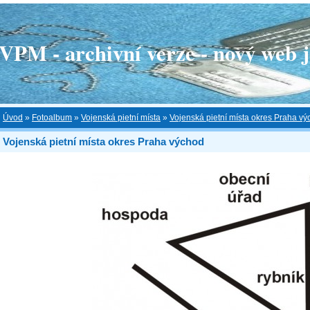
 - archivní verze - nový web je
Úvod
»
Fotoalbum
»
Vojenská pietní místa
»
Vojenská pietní místa okres Praha v
Vojenská pietní místa okres Praha východ