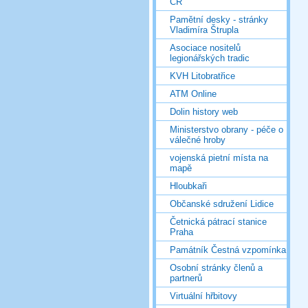
ČR
Pamětní desky - stránky
Vladimíra Štrupla
Asociace nositelů
legionářských tradic
KVH Litobratřice
ATM Online
Dolin history web
Ministerstvo obrany - péče o
válečné hroby
vojenská pietní místa na
mapě
Hloubkaři
Občanské sdružení Lidice
Četnická pátrací stanice
Praha
Památník Čestná vzpomínka
Osobní stránky členů a
partnerů
Virtuální hřbitovy