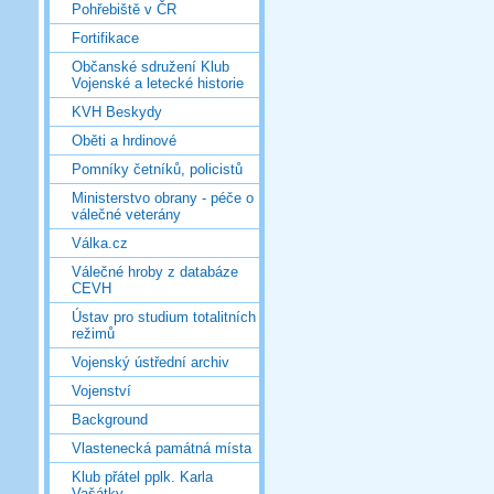
Pohřebiště v ČR
Fortifikace
Občanské sdružení Klub
Vojenské a letecké historie
KVH Beskydy
Oběti a hrdinové
Pomníky četníků, policistů
Ministerstvo obrany - péče o
válečné veterány
Válka.cz
Válečné hroby z databáze
CEVH
Ústav pro studium totalitních
režimů
Vojenský ústřední archiv
Vojenství
Background
Vlastenecká památná místa
Klub přátel pplk. Karla
Vašátky