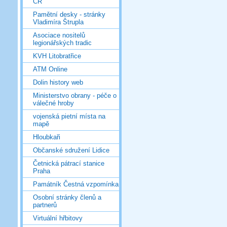
ČR
Pamětní desky - stránky
Vladimíra Štrupla
Asociace nositelů
legionářských tradic
KVH Litobratřice
ATM Online
Dolin history web
Ministerstvo obrany - péče o
válečné hroby
vojenská pietní místa na
mapě
Hloubkaři
Občanské sdružení Lidice
Četnická pátrací stanice
Praha
Památník Čestná vzpomínka
Osobní stránky členů a
partnerů
Virtuální hřbitovy