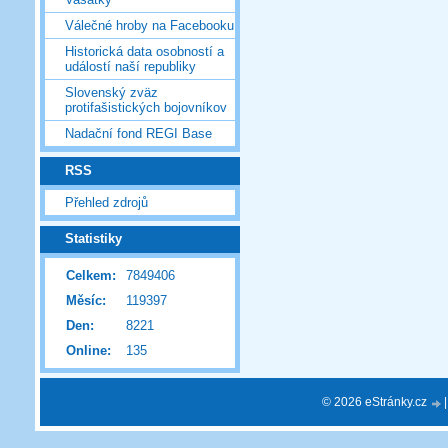
Válečné hroby na Facebooku
Historická data osobností a
událostí naší republiky
Slovenský zväz
protifašistických bojovníkov
Nadační fond REGI Base
RSS
Přehled zdrojů
Statistiky
Celkem:
7849406
Měsíc:
119397
Den:
8221
Online:
135
© 2026 eStránky.cz