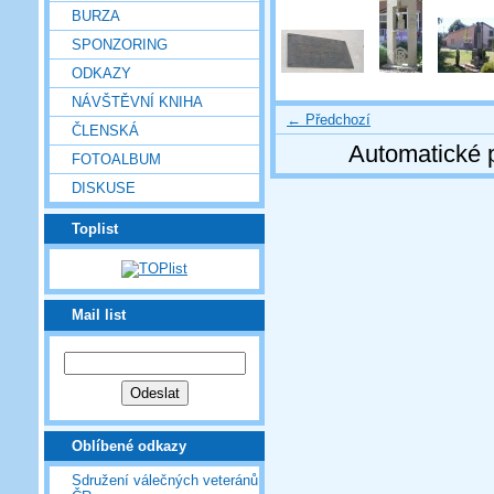
BURZA
SPONZORING
ODKAZY
NÁVŠTĚVNÍ KNIHA
← Předchozí
ČLENSKÁ
Automatické 
FOTOALBUM
DISKUSE
Toplist
Mail list
Oblíbené odkazy
Sdružení válečných veteránů