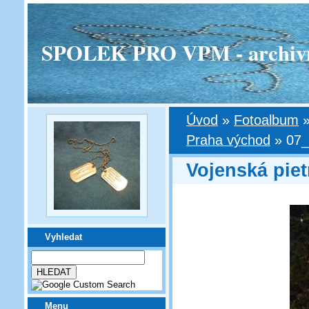
SPOLEK PRO VPM - archivní v
Úvod
»
Fotoalbum
Praha východ
»
07_
Vojenská pie
Vyhledat
Menu