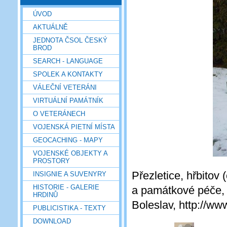
ÚVOD
AKTUÁLNĚ
JEDNOTA ČSOL ČESKÝ
BROD
SEARCH - LANGUAGE
SPOLEK A KONTAKTY
VÁLEČNÍ VETERÁNI
VIRTUÁLNÍ PAMÁTNÍK
O VETERÁNECH
VOJENSKÁ PIETNÍ MÍSTA
GEOCACHING - MAPY
VOJENSKÉ OBJEKTY A
PROSTORY
Přezletice, hřbito
INSIGNIE A SUVENYRY
HISTORIE - GALERIE
a památkové péče,
HRDINŮ
Boleslav, http://ww
PUBLICISTIKA - TEXTY
DOWNLOAD