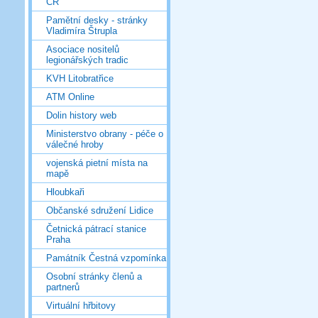
ČR
Pamětní desky - stránky
Vladimíra Štrupla
Asociace nositelů
legionářských tradic
KVH Litobratřice
ATM Online
Dolin history web
Ministerstvo obrany - péče o
válečné hroby
vojenská pietní místa na
mapě
Hloubkaři
Občanské sdružení Lidice
Četnická pátrací stanice
Praha
Památník Čestná vzpomínka
Osobní stránky členů a
partnerů
Virtuální hřbitovy