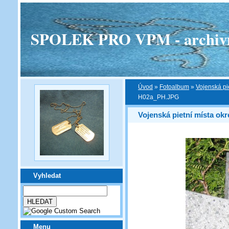
SPOLEK PRO VPM - archivní v
Úvod
»
Fotoalbum
»
Vojenská pi
H02a_PH.JPG
Vojenská pietní místa ok
Vyhledat
Menu