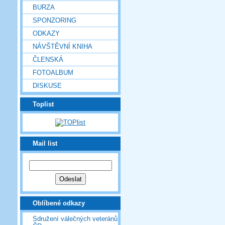
BURZA
SPONZORING
ODKAZY
NÁVŠTĚVNÍ KNIHA
ČLENSKÁ
FOTOALBUM
DISKUSE
Toplist
Mail list
Oblíbené odkazy
Sdružení válečných veteránů