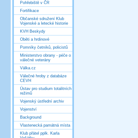
Pohřebiště v ČR
Fortifikace
Občanské sdružení Klub
Vojenské a letecké historie
KVH Beskydy
Oběti a hrdinové
Pomníky četníků, policistů
Ministerstvo obrany - péče o
válečné veterány
Válka.cz
Válečné hroby z databáze
CEVH
Ústav pro studium totalitních
režimů
Vojenský ústřední archiv
Vojenství
Background
Vlastenecká památná místa
Klub přátel pplk. Karla
Vašátky