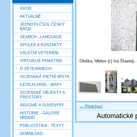
ÚVOD
AKTUÁLNĚ
JEDNOTA ČSOL ČESKÝ
BROD
SEARCH - LANGUAGE
SPOLEK A KONTAKTY
VÁLEČNÍ VETERÁNI
VIRTUÁLNÍ PAMÁTNÍK
Oleška, hřbitov (c) Ivo Šťastný
O VETERÁNECH
VOJENSKÁ PIETNÍ MÍSTA
GEOCACHING - MAPY
VOJENSKÉ OBJEKTY A
PROSTORY
INSIGNIE A SUVENYRY
← Předchozí
HISTORIE - GALERIE
Automatické 
HRDINŮ
PUBLICISTIKA - TEXTY
DOWNLOAD