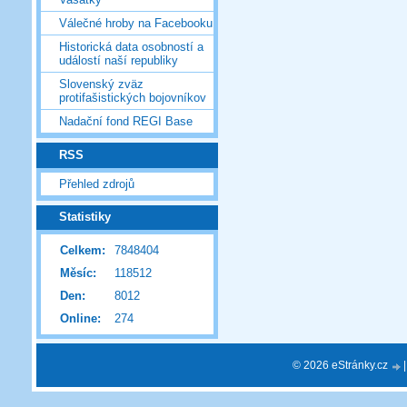
Válečné hroby na Facebooku
Historická data osobností a
událostí naší republiky
Slovenský zväz
protifašistických bojovníkov
Nadační fond REGI Base
RSS
Přehled zdrojů
Statistiky
Celkem:
7848404
Měsíc:
118512
Den:
8012
Online:
274
© 2026 eStránky.cz