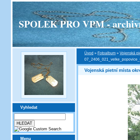
SPOLEK PRO VPM - archivní v
Úvod
»
Fotoalbum
»
Vojenská pi
07_2406_021_velke_popovice_
Vojenská pietní místa ok
Vyhledat
Menu