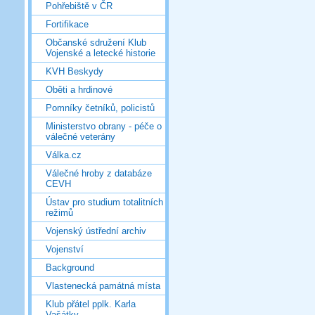
Pohřebiště v ČR
Fortifikace
Občanské sdružení Klub
Vojenské a letecké historie
KVH Beskydy
Oběti a hrdinové
Pomníky četníků, policistů
Ministerstvo obrany - péče o
válečné veterány
Válka.cz
Válečné hroby z databáze
CEVH
Ústav pro studium totalitních
režimů
Vojenský ústřední archiv
Vojenství
Background
Vlastenecká památná místa
Klub přátel pplk. Karla
Vašátky