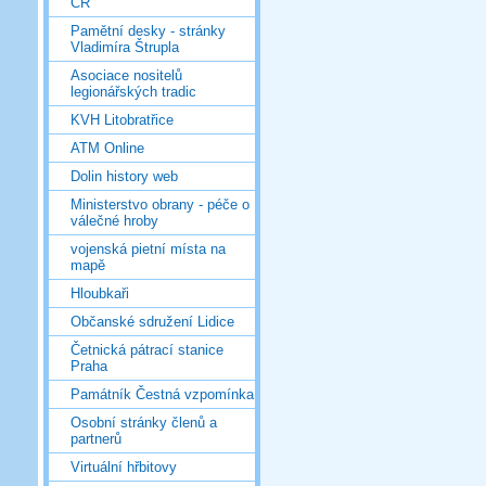
ČR
Pamětní desky - stránky
Vladimíra Štrupla
Asociace nositelů
legionářských tradic
KVH Litobratřice
ATM Online
Dolin history web
Ministerstvo obrany - péče o
válečné hroby
vojenská pietní místa na
mapě
Hloubkaři
Občanské sdružení Lidice
Četnická pátrací stanice
Praha
Památník Čestná vzpomínka
Osobní stránky členů a
partnerů
Virtuální hřbitovy