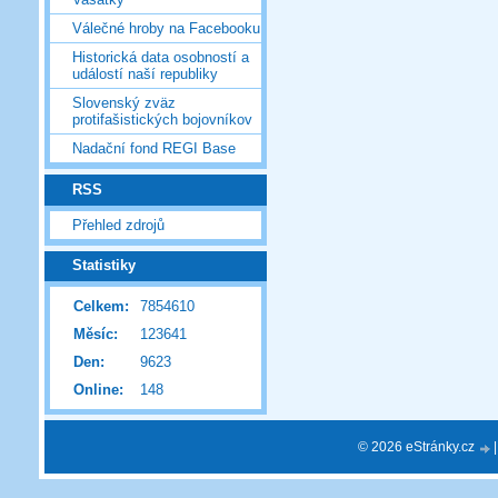
Válečné hroby na Facebooku
Historická data osobností a
událostí naší republiky
Slovenský zväz
protifašistických bojovníkov
Nadační fond REGI Base
RSS
Přehled zdrojů
Statistiky
Celkem:
7854610
Měsíc:
123641
Den:
9623
Online:
148
© 2026 eStránky.cz