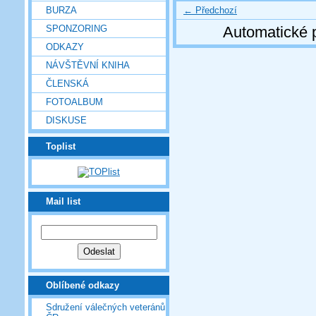
← Předchozí
BURZA
SPONZORING
Automatické 
ODKAZY
NÁVŠTĚVNÍ KNIHA
ČLENSKÁ
FOTOALBUM
DISKUSE
Toplist
Mail list
Oblíbené odkazy
Sdružení válečných veteránů