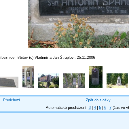
íbeznice, hřbitov (c) Vladimír a Jan Štruplovi, 25.11.2006
← Předchozí
Zpět do složky
Automatické procházení:
3
|
4
|
5
|
6
|
7
(čas ve vt