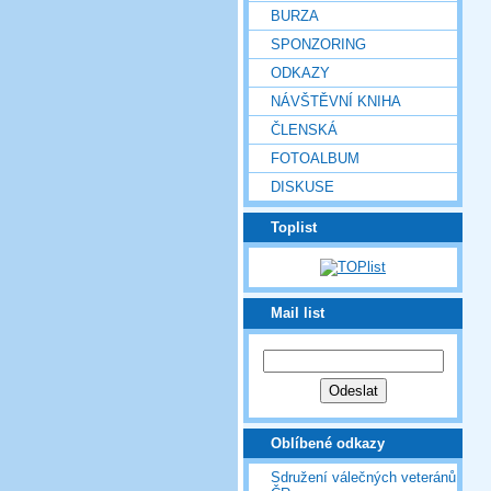
BURZA
SPONZORING
ODKAZY
NÁVŠTĚVNÍ KNIHA
ČLENSKÁ
FOTOALBUM
DISKUSE
Toplist
Mail list
Oblíbené odkazy
Sdružení válečných veteránů