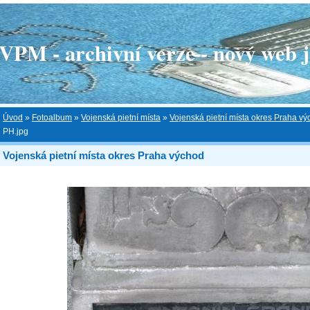
 - archivní verze - nový web je
Úvod
»
Fotoalbum
»
Vojenská pietní místa
»
Vojenská pietní místa okres Praha v
PH.jpg
Vojenská pietní místa okres Praha východ