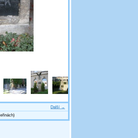
Další →
eřinách)