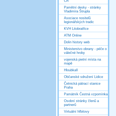
ČR
Pamětní desky - stránky
Vladimíra Štrupla
Asociace nositelů
legionářských tradic
KVH Litobratřice
ATM Online
Dolin history web
Ministerstvo obrany - péče o
válečné hroby
vojenská pietní místa na
mapě
Hloubkaři
Občanské sdružení Lidice
Četnická pátrací stanice
Praha
Památník Čestná vzpomínka
Osobní stránky členů a
partnerů
Virtuální hřbitovy