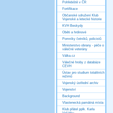
Pohřebiště v ČR
Fortifikace
Občanské sdružení Klub
Vojenské a letecké historie
KVH Beskydy
Oběti a hrdinové
Pomníky četníků, policistů
Ministerstvo obrany - péče o
válečné veterány
Válka.cz
Válečné hroby z databáze
CEVH
Ústav pro studium totalitních
režimů
Vojenský ústřední archiv
Vojenství
Background
Vlastenecká památná místa
Klub přátel pplk. Karla
Vašátky