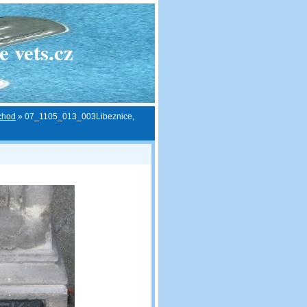
 vets.cz
ýchod
»
07_1105_013_003Libeznice,