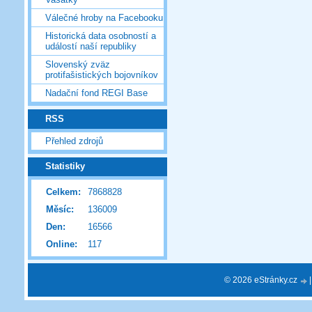
Válečné hroby na Facebooku
Historická data osobností a
událostí naší republiky
Slovenský zväz
protifašistických bojovníkov
Nadační fond REGI Base
RSS
Přehled zdrojů
Statistiky
Celkem:
7868828
Měsíc:
136009
Den:
16566
Online:
117
© 2026 eStránky.cz