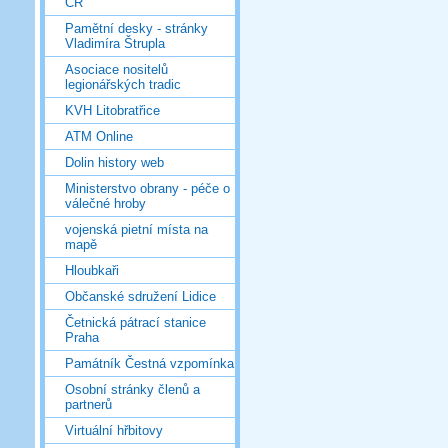
ČR
Pamětní desky - stránky
Vladimíra Štrupla
Asociace nositelů
legionářských tradic
KVH Litobratřice
ATM Online
Dolin history web
Ministerstvo obrany - péče o
válečné hroby
vojenská pietní místa na
mapě
Hloubkaři
Občanské sdružení Lidice
Četnická pátrací stanice
Praha
Památník Čestná vzpomínka
Osobní stránky členů a
partnerů
Virtuální hřbitovy