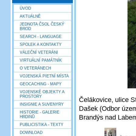
ÚVOD
AKTUÁLNĚ
JEDNOTA ČSOL ČESKÝ
BROD
SEARCH - LANGUAGE
SPOLEK A KONTAKTY
VÁLEČNÍ VETERÁNI
VIRTUÁLNÍ PAMÁTNÍK
O VETERÁNECH
VOJENSKÁ PIETNÍ MÍSTA
GEOCACHING - MAPY
VOJENSKÉ OBJEKTY A
PROSTORY
Čelákovice, ulice 
INSIGNIE A SUVENYRY
Dašek (Odbor územ
HISTORIE - GALERIE
Brandýs nad Labem 
HRDINŮ
PUBLICISTIKA - TEXTY
DOWNLOAD