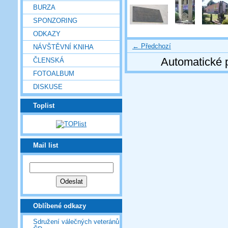
BURZA
SPONZORING
ODKAZY
← Předchozí
NÁVŠTĚVNÍ KNIHA
Automatické 
ČLENSKÁ
FOTOALBUM
DISKUSE
Toplist
Mail list
Oblíbené odkazy
Sdružení válečných veteránů