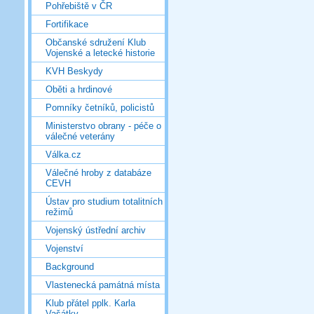
Pohřebiště v ČR
Fortifikace
Občanské sdružení Klub
Vojenské a letecké historie
KVH Beskydy
Oběti a hrdinové
Pomníky četníků, policistů
Ministerstvo obrany - péče o
válečné veterány
Válka.cz
Válečné hroby z databáze
CEVH
Ústav pro studium totalitních
režimů
Vojenský ústřední archiv
Vojenství
Background
Vlastenecká památná místa
Klub přátel pplk. Karla
Vašátky