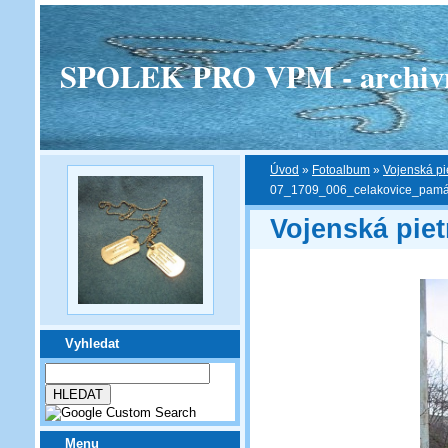
SPOLEK PRO VPM - archivní v
Úvod
»
Fotoalbum
»
Vojenská pi
07_1709_006_celakovice_památ
Vojenská pie
Vyhledat
Menu