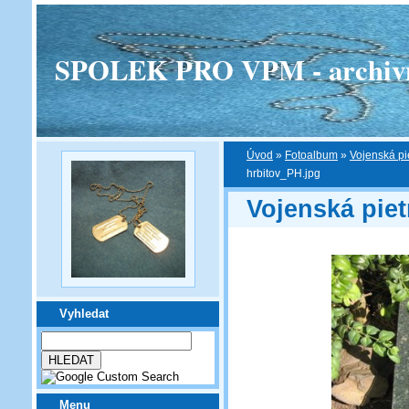
SPOLEK PRO VPM - archivní v
Úvod
»
Fotoalbum
»
Vojenská pi
hrbitov_PH.jpg
Vojenská pie
Vyhledat
Menu