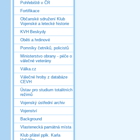
Pohřebiště v ČR
Fortifikace
Občanské sdružení Klub
Vojenské a letecké historie
KVH Beskydy
Oběti a hrdinové
Pomníky četníků, policistů
Ministerstvo obrany - péče o
válečné veterány
Válka.cz
Válečné hroby z databáze
CEVH
Ústav pro studium totalitních
režimů
Vojenský ústřední archiv
Vojenství
Background
Vlastenecká památná místa
Klub přátel pplk. Karla
Vašátky