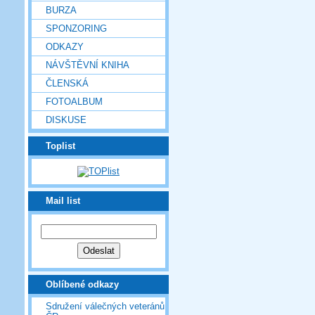
BURZA
SPONZORING
ODKAZY
NÁVŠTĚVNÍ KNIHA
ČLENSKÁ
FOTOALBUM
DISKUSE
Toplist
Mail list
Oblíbené odkazy
Sdružení válečných veteránů