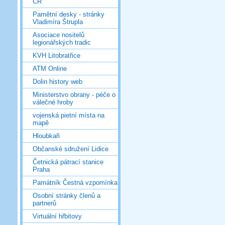
ČR
Pamětní desky - stránky
Vladimíra Štrupla
Asociace nositelů
legionářských tradic
KVH Litobratřice
ATM Online
Dolin history web
Ministerstvo obrany - péče o
válečné hroby
vojenská pietní místa na
mapě
Hloubkaři
Občanské sdružení Lidice
Četnická pátrací stanice
Praha
Památník Čestná vzpomínka
Osobní stránky členů a
partnerů
Virtuální hřbitovy