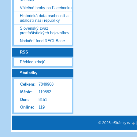
Válečné hroby na Facebooku
Historická data osobností a
událostí naší republiky
Slovenský zväz
protifašistických bojovníkov
Nadační fond REGI Base
RSS
Přehled zdrojů
Statistiky
Celkem:
7849968
Měsíc:
119882
Den:
8151
Online:
119
© 2026 eStránky.cz