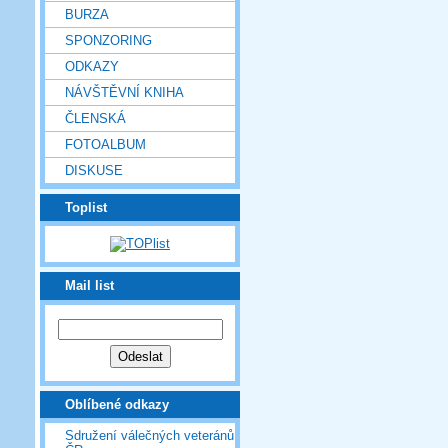
BURZA
SPONZORING
ODKAZY
NÁVŠTĚVNÍ KNIHA
ČLENSKÁ
FOTOALBUM
DISKUSE
Toplist
Mail list
Oblíbené odkazy
Sdružení válečných veteránů