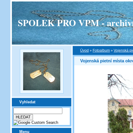
SPOLEK PRO VPM - archivní v
Úvod
»
Fotoalbum
»
Vojenská pi
Vojenská pietní místa ok
Vyhledat
Menu