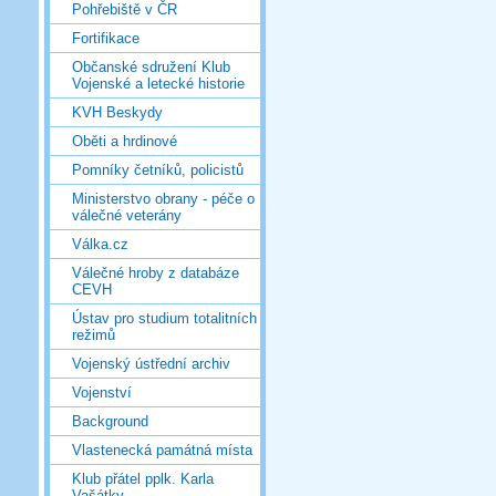
Pohřebiště v ČR
Fortifikace
Občanské sdružení Klub
Vojenské a letecké historie
KVH Beskydy
Oběti a hrdinové
Pomníky četníků, policistů
Ministerstvo obrany - péče o
válečné veterány
Válka.cz
Válečné hroby z databáze
CEVH
Ústav pro studium totalitních
režimů
Vojenský ústřední archiv
Vojenství
Background
Vlastenecká památná místa
Klub přátel pplk. Karla
Vašátky