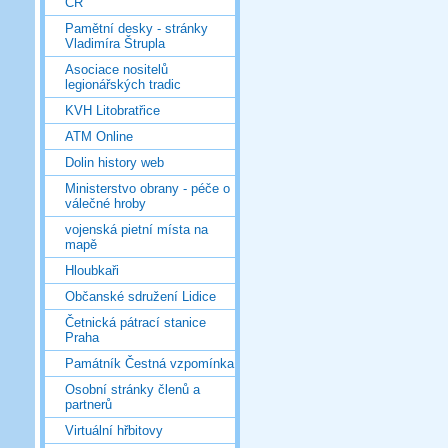
ČR
Pamětní desky - stránky
Vladimíra Štrupla
Asociace nositelů
legionářských tradic
KVH Litobratřice
ATM Online
Dolin history web
Ministerstvo obrany - péče o
válečné hroby
vojenská pietní místa na
mapě
Hloubkaři
Občanské sdružení Lidice
Četnická pátrací stanice
Praha
Památník Čestná vzpomínka
Osobní stránky členů a
partnerů
Virtuální hřbitovy