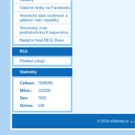
Válečné hroby na Facebooku
Historická data osobností a
událostí naší republiky
Slovenský zväz
protifašistických bojovníkov
Nadační fond REGI Base
RSS
Přehled zdrojů
Statistiky
Celkem:
7848085
Měsíc:
118209
Den:
7832
Online:
108
© 2026 eStránky.cz