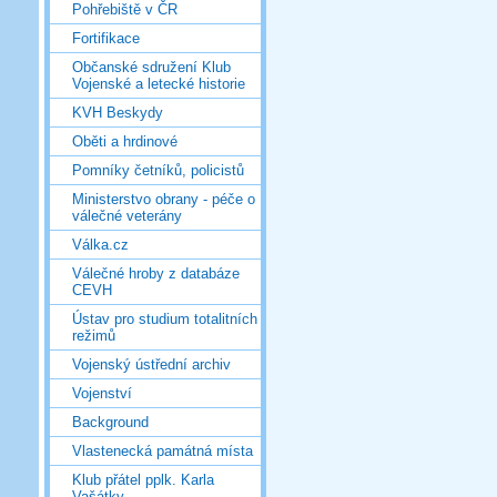
Pohřebiště v ČR
Fortifikace
Občanské sdružení Klub
Vojenské a letecké historie
KVH Beskydy
Oběti a hrdinové
Pomníky četníků, policistů
Ministerstvo obrany - péče o
válečné veterány
Válka.cz
Válečné hroby z databáze
CEVH
Ústav pro studium totalitních
režimů
Vojenský ústřední archiv
Vojenství
Background
Vlastenecká památná místa
Klub přátel pplk. Karla
Vašátky