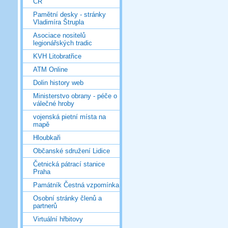
ČR
Pamětní desky - stránky
Vladimíra Štrupla
Asociace nositelů
legionářských tradic
KVH Litobratřice
ATM Online
Dolin history web
Ministerstvo obrany - péče o
válečné hroby
vojenská pietní místa na
mapě
Hloubkaři
Občanské sdružení Lidice
Četnická pátrací stanice
Praha
Památník Čestná vzpomínka
Osobní stránky členů a
partnerů
Virtuální hřbitovy