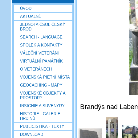
ÚVOD
AKTUÁLNĚ
JEDNOTA ČSOL ČESKÝ
BROD
SEARCH - LANGUAGE
SPOLEK A KONTAKTY
VÁLEČNÍ VETERÁNI
VIRTUÁLNÍ PAMÁTNÍK
O VETERÁNECH
VOJENSKÁ PIETNÍ MÍSTA
GEOCACHING - MAPY
VOJENSKÉ OBJEKTY A
PROSTORY
Brandýs nad Labem, 
INSIGNIE A SUVENYRY
HISTORIE - GALERIE
HRDINŮ
PUBLICISTIKA - TEXTY
DOWNLOAD