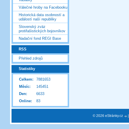
Válečné hroby na Facebooku
Historická data osobností a
událostí naší republiky
Slovenský zväz
protifašistických bojovníkov
Nadační fond REGI Base
RSS
Přehled zdrojů
Statistiky
Celkem:
7881653
Měsíc:
145451
Den:
6633
Online:
83
© 2026 eStránky.cz