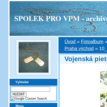
SPOLEK PRO VPM - archivní v
Úvod
»
Fotoalbum
Praha východ
»
10_
Vojenská pie
Vyhledat
Menu