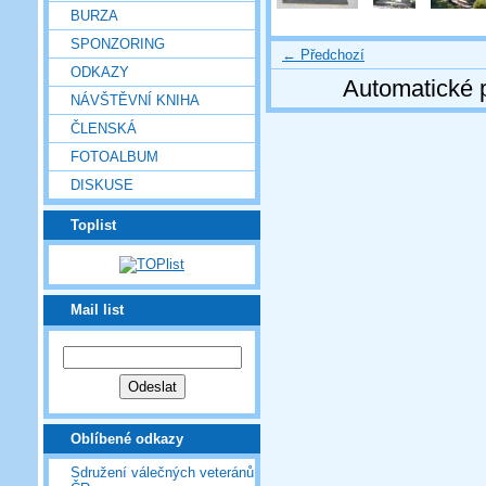
BURZA
SPONZORING
← Předchozí
ODKAZY
Automatické 
NÁVŠTĚVNÍ KNIHA
ČLENSKÁ
FOTOALBUM
DISKUSE
Toplist
Mail list
Oblíbené odkazy
Sdružení válečných veteránů