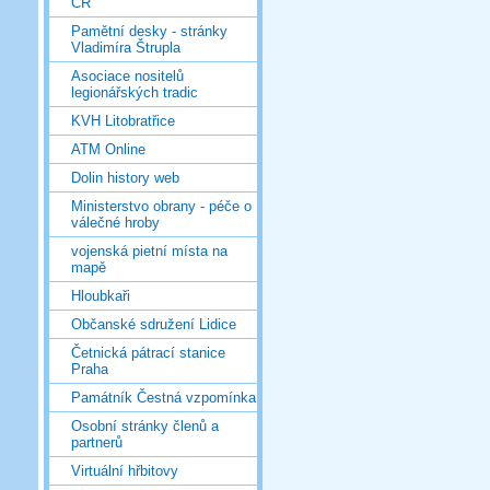
ČR
Pamětní desky - stránky
Vladimíra Štrupla
Asociace nositelů
legionářských tradic
KVH Litobratřice
ATM Online
Dolin history web
Ministerstvo obrany - péče o
válečné hroby
vojenská pietní místa na
mapě
Hloubkaři
Občanské sdružení Lidice
Četnická pátrací stanice
Praha
Památník Čestná vzpomínka
Osobní stránky členů a
partnerů
Virtuální hřbitovy