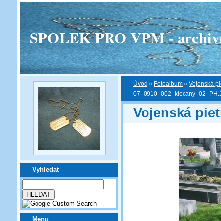
SPOLEK PRO VPM - archivní v
Úvod
»
Fotoalbum
»
Vojenská pi
07_0910_002_klecany_02_PH.
Vojenská pie
Vyhledat
Menu