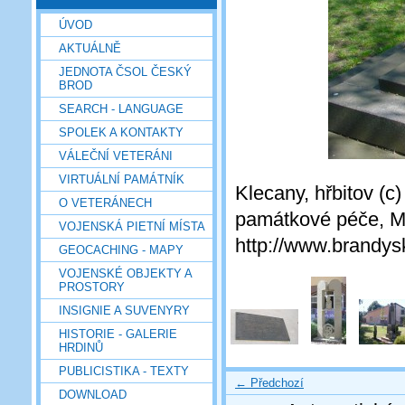
ÚVOD
AKTUÁLNĚ
JEDNOTA ČSOL ČESKÝ
BROD
SEARCH - LANGUAGE
SPOLEK A KONTAKTY
VÁLEČNÍ VETERÁNI
VIRTUÁLNÍ PAMÁTNÍK
Klecany, hřbitov (
O VETERÁNECH
památkové péče, Mě
VOJENSKÁ PIETNÍ MÍSTA
http://www.brandysk
GEOCACHING - MAPY
VOJENSKÉ OBJEKTY A
PROSTORY
INSIGNIE A SUVENYRY
HISTORIE - GALERIE
HRDINŮ
PUBLICISTIKA - TEXTY
← Předchozí
DOWNLOAD