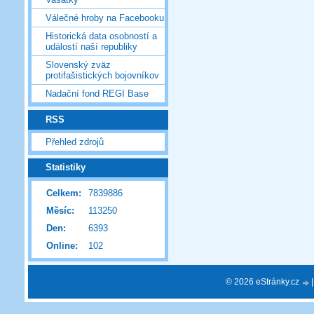
Válečné hroby na Facebooku
Historická data osobností a
událostí naší republiky
Slovenský zväz
protifašistických bojovníkov
Nadační fond REGI Base
RSS
Přehled zdrojů
Statistiky
Celkem:
7839886
Měsíc:
113250
Den:
6393
Online:
102
© 2026 eStránky.cz