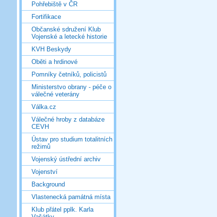
Pohřebiště v ČR
Fortifikace
Občanské sdružení Klub
Vojenské a letecké historie
KVH Beskydy
Oběti a hrdinové
Pomníky četníků, policistů
Ministerstvo obrany - péče o
válečné veterány
Válka.cz
Válečné hroby z databáze
CEVH
Ústav pro studium totalitních
režimů
Vojenský ústřední archiv
Vojenství
Background
Vlastenecká památná místa
Klub přátel pplk. Karla
Vašátky