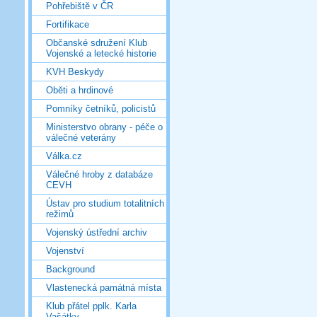
Pohřebiště v ČR
Fortifikace
Občanské sdružení Klub
Vojenské a letecké historie
KVH Beskydy
Oběti a hrdinové
Pomníky četníků, policistů
Ministerstvo obrany - péče o
válečné veterány
Válka.cz
Válečné hroby z databáze
CEVH
Ústav pro studium totalitních
režimů
Vojenský ústřední archiv
Vojenství
Background
Vlastenecká památná místa
Klub přátel pplk. Karla
Vašátky