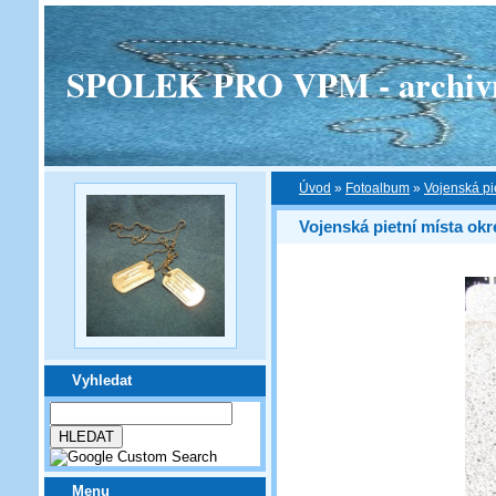
SPOLEK PRO VPM - archivní v
Úvod
»
Fotoalbum
»
Vojenská pi
Vojenská pietní místa ok
Vyhledat
Menu