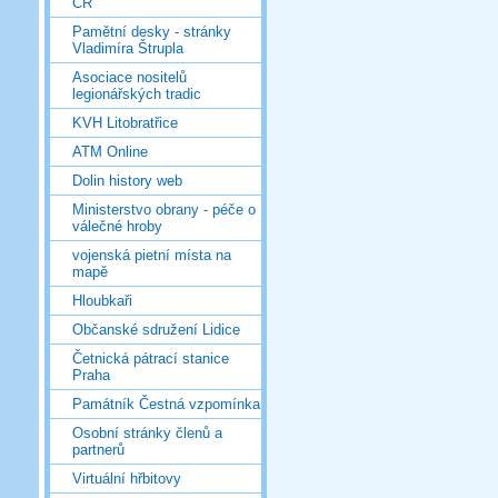
ČR
Pamětní desky - stránky
Vladimíra Štrupla
Asociace nositelů
legionářských tradic
KVH Litobratřice
ATM Online
Dolin history web
Ministerstvo obrany - péče o
válečné hroby
vojenská pietní místa na
mapě
Hloubkaři
Občanské sdružení Lidice
Četnická pátrací stanice
Praha
Památník Čestná vzpomínka
Osobní stránky členů a
partnerů
Virtuální hřbitovy