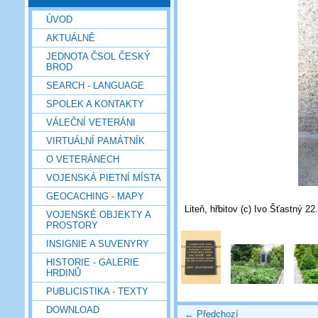
ÚVOD
AKTUÁLNĚ
JEDNOTA ČSOL ČESKÝ
BROD
SEARCH - LANGUAGE
SPOLEK A KONTAKTY
VÁLEČNÍ VETERÁNI
VIRTUÁLNÍ PAMÁTNÍK
O VETERÁNECH
VOJENSKÁ PIETNÍ MÍSTA
GEOCACHING - MAPY
Liteň, hřbitov (c) Ivo Šťastný 22
VOJENSKÉ OBJEKTY A
PROSTORY
INSIGNIE A SUVENYRY
HISTORIE - GALERIE
HRDINŮ
PUBLICISTIKA - TEXTY
DOWNLOAD
← Předchozí