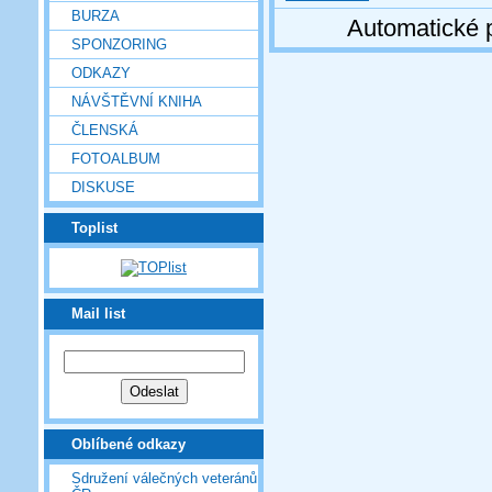
BURZA
Automatické 
SPONZORING
ODKAZY
NÁVŠTĚVNÍ KNIHA
ČLENSKÁ
FOTOALBUM
DISKUSE
Toplist
Mail list
Oblíbené odkazy
Sdružení válečných veteránů