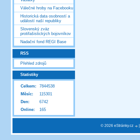
Válečné hroby na Facebooku
Historická data osobností a
událostí naší republiky
Slovenský zväz
protifašistických bojovníkov
Nadační fond REGI Base
RSS
Přehled zdrojů
Statistiky
Celkem:
7844538
Měsíc:
115301
Den:
6742
Online:
165
© 2026 eStránky.cz