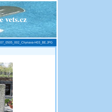
 vets.cz
»
07_0505_002_Chynava-H03_BE.JPG