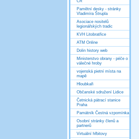
ČR
Pamětní desky - stránky
Vladimíra Štrupla
Asociace nositelů
legionářských tradic
KVH Litobratřice
ATM Online
Dolin history web
Ministerstvo obrany - péče o
válečné hroby
vojenská pietní místa na
mapě
Hloubkaři
Občanské sdružení Lidice
Četnická pátrací stanice
Praha
Památník Čestná vzpomínka
Osobní stránky členů a
partnerů
Virtuální hřbitovy