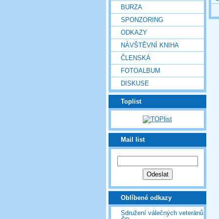
BURZA
SPONZORING
ODKAZY
NÁVŠTĚVNÍ KNIHA
ČLENSKÁ
FOTOALBUM
DISKUSE
Toplist
Mail list
Oblíbené odkazy
Sdružení válečných veteránů