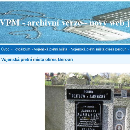
 - archivní verze - nový web je
Úvod
»
Fotoalbum
»
Vojenská pietní místa
»
Vojenská pietní místa okres Beroun
Vojenská pietní místa okres Beroun