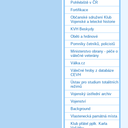
Pohřebiště v ČR
Fortifikace
Občanské sdružení Klub
Vojenské a letecké historie
KVH Beskydy
Oběti a hrdinové
Pomníky četníků, policistů
Ministerstvo obrany - péče o
válečné veterány
Válka.cz
Válečné hroby z databáze
CEVH
Ústav pro studium totalitních
režimů
Vojenský ústřední archiv
Vojenství
Background
Vlastenecká památná místa
Klub přátel pplk. Karla
Vašátky