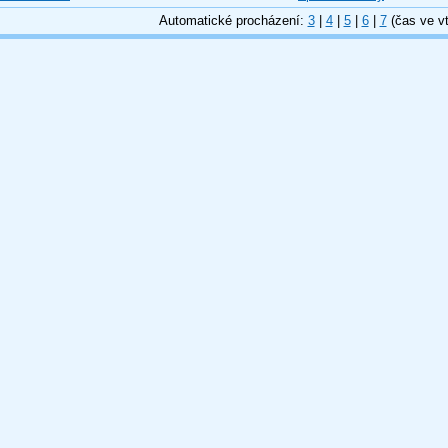
Automatické procházení:
3
|
4
|
5
|
6
|
7
(čas ve vt