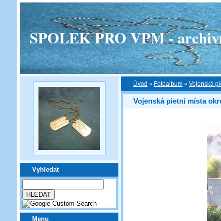
SPOLEK PRO VPM - archivní v
Úvod
»
Fotoalbum
»
Vojenská pi
Vojenská pietní místa ok
Vyhledat
Menu