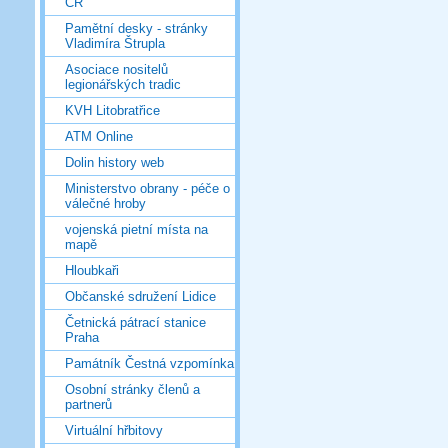
ČR
Pamětní desky - stránky
Vladimíra Štrupla
Asociace nositelů
legionářských tradic
KVH Litobratřice
ATM Online
Dolin history web
Ministerstvo obrany - péče o
válečné hroby
vojenská pietní místa na
mapě
Hloubkaři
Občanské sdružení Lidice
Četnická pátrací stanice
Praha
Památník Čestná vzpomínka
Osobní stránky členů a
partnerů
Virtuální hřbitovy