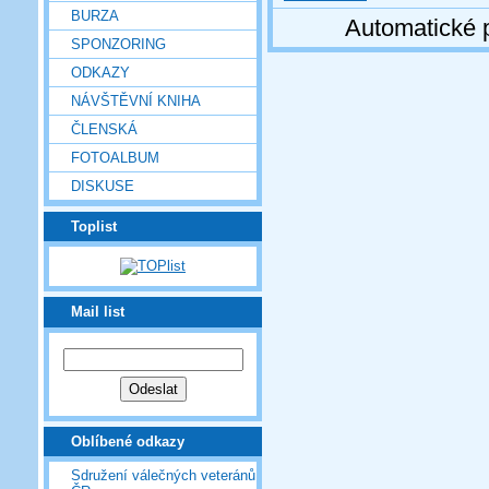
BURZA
Automatické 
SPONZORING
ODKAZY
NÁVŠTĚVNÍ KNIHA
ČLENSKÁ
FOTOALBUM
DISKUSE
Toplist
Mail list
Oblíbené odkazy
Sdružení válečných veteránů