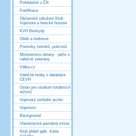
Pohřebiště v ČR
Fortifikace
Občanské sdružení Klub
Vojenské a letecké historie
KVH Beskydy
Oběti a hrdinové
Pomníky četníků, policistů
Ministerstvo obrany - péče o
válečné veterány
Válka.cz
Válečné hroby z databáze
CEVH
Ústav pro studium totalitních
režimů
Vojenský ústřední archiv
Vojenství
Background
Vlastenecká památná místa
Klub přátel pplk. Karla
Vašátky