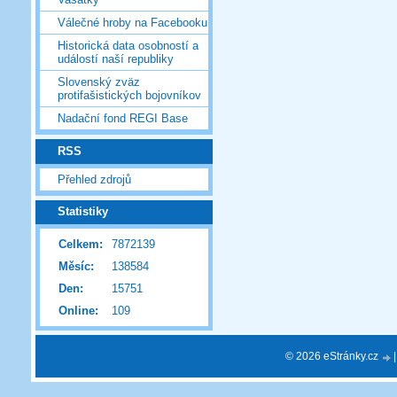
Válečné hroby na Facebooku
Historická data osobností a
událostí naší republiky
Slovenský zväz
protifašistických bojovníkov
Nadační fond REGI Base
RSS
Přehled zdrojů
Statistiky
Celkem:
7872139
Měsíc:
138584
Den:
15751
Online:
109
© 2026 eStránky.cz