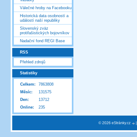
Válečné hroby na Facebooku
Historická data osobností a
událostí naší republiky
Slovenský zväz
protifašistických bojovníkov
Nadační fond REGI Base
RSS
Přehled zdrojů
Statistiky
Celkem:
7863808
Měsíc:
131575
Den:
13712
Online:
235
© 2026 eStránky.cz