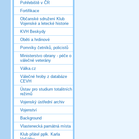
Pohřebiště v ČR
Fortifikace
Občanské sdružení Klub
Vojenské a letecké historie
KVH Beskydy
Oběti a hrdinové
Pomníky četníků, policistů
Ministerstvo obrany - péče o
válečné veterány
Válka.cz
Válečné hroby z databáze
CEVH
Ústav pro studium totalitních
režimů
Vojenský ústřední archiv
Vojenství
Background
Vlastenecká památná místa
Klub přátel pplk. Karla
Vašátky