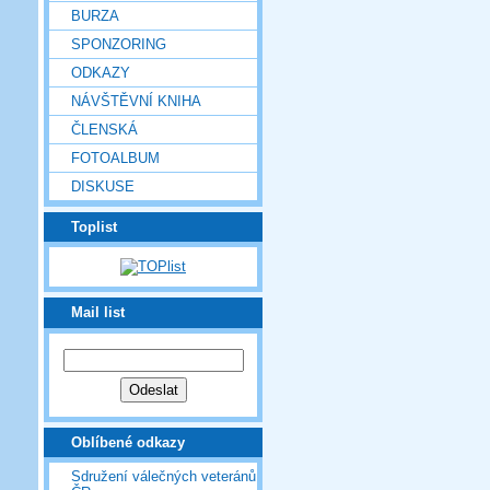
BURZA
SPONZORING
ODKAZY
NÁVŠTĚVNÍ KNIHA
ČLENSKÁ
FOTOALBUM
DISKUSE
Toplist
Mail list
Oblíbené odkazy
Sdružení válečných veteránů