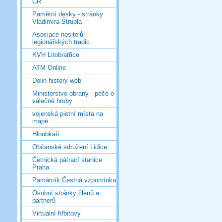
ČR
Pamětní desky - stránky
Vladimíra Štrupla
Asociace nositelů
legionářských tradic
KVH Litobratřice
ATM Online
Dolin history web
Ministerstvo obrany - péče o
válečné hroby
vojenská pietní místa na
mapě
Hloubkaři
Občanské sdružení Lidice
Četnická pátrací stanice
Praha
Památník Čestná vzpomínka
Osobní stránky členů a
partnerů
Virtuální hřbitovy