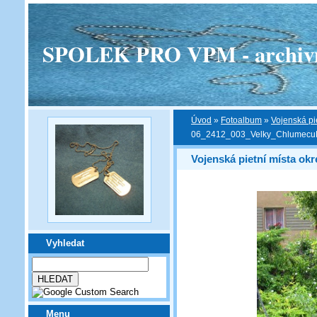
SPOLEK PRO VPM - archivní v
Úvod
»
Fotoalbum
»
Vojenská pi
06_2412_003_Velky_Chlumecu
Vojenská pietní místa ok
Vyhledat
Menu