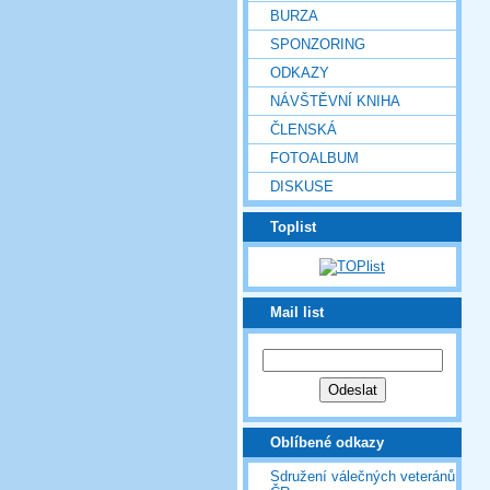
BURZA
SPONZORING
ODKAZY
NÁVŠTĚVNÍ KNIHA
ČLENSKÁ
FOTOALBUM
DISKUSE
Toplist
Mail list
Oblíbené odkazy
Sdružení válečných veteránů