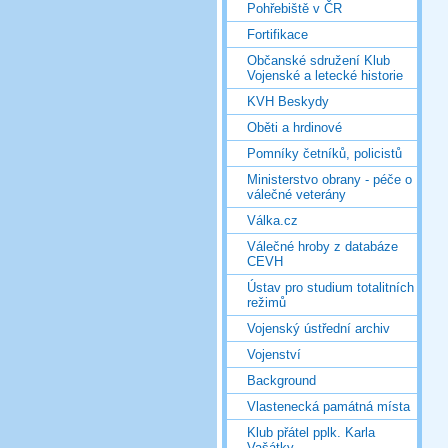
Pohřebiště v ČR
Fortifikace
Občanské sdružení Klub
Vojenské a letecké historie
KVH Beskydy
Oběti a hrdinové
Pomníky četníků, policistů
Ministerstvo obrany - péče o
válečné veterány
Válka.cz
Válečné hroby z databáze
CEVH
Ústav pro studium totalitních
režimů
Vojenský ústřední archiv
Vojenství
Background
Vlastenecká památná místa
Klub přátel pplk. Karla
Vašátky