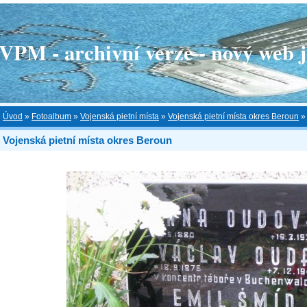
 - archivní verze - nový web je
Úvod
»
Fotoalbum
»
Vojenská pietní místa
»
Vojenská pietní místa okres Beroun
Vojenská pietní místa okres Beroun