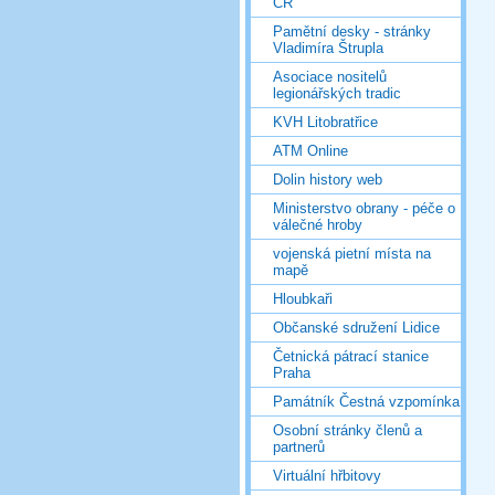
ČR
Pamětní desky - stránky
Vladimíra Štrupla
Asociace nositelů
legionářských tradic
KVH Litobratřice
ATM Online
Dolin history web
Ministerstvo obrany - péče o
válečné hroby
vojenská pietní místa na
mapě
Hloubkaři
Občanské sdružení Lidice
Četnická pátrací stanice
Praha
Památník Čestná vzpomínka
Osobní stránky členů a
partnerů
Virtuální hřbitovy