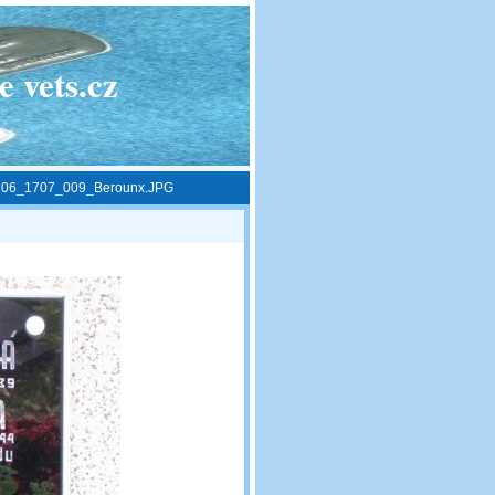
 vets.cz
»
06_1707_009_Berounx.JPG