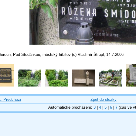
eroun, Pod Studánkou, městský hřbitov (c) Vladimír Štrupl, 14.7.2006
← Předchozí
Zpět do složky
Automatické procházení:
3
|
4
|
5
|
6
|
7
(čas ve vt