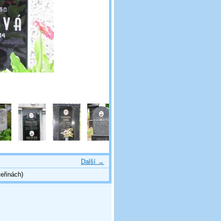
Další →
eřinách)