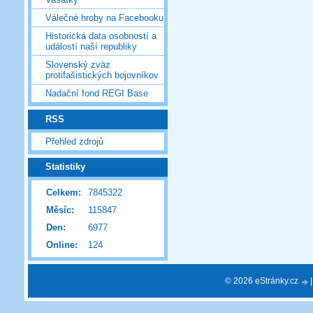
Válečné hroby na Facebooku
Historická data osobností a
událostí naší republiky
Slovenský zväz
protifašistických bojovníkov
Nadační fond REGI Base
RSS
Přehled zdrojů
Statistiky
Celkem:
7845322
Měsíc:
115847
Den:
6977
Online:
124
© 2026 eStránky.cz