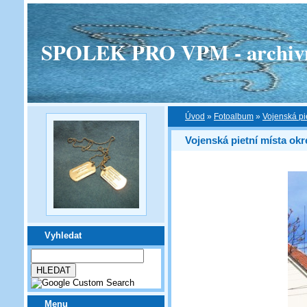
SPOLEK PRO VPM - archivní v
Úvod
»
Fotoalbum
»
Vojenská pi
Vojenská pietní místa ok
Vyhledat
Menu