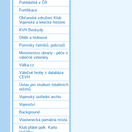
Pohřebiště v ČR
Fortifikace
Občanské sdružení Klub
Vojenské a letecké historie
KVH Beskydy
Oběti a hrdinové
Pomníky četníků, policistů
Ministerstvo obrany - péče o
válečné veterány
Válka.cz
Válečné hroby z databáze
CEVH
Ústav pro studium totalitních
režimů
Vojenský ústřední archiv
Vojenství
Background
Vlastenecká památná místa
Klub přátel pplk. Karla
Vašátky