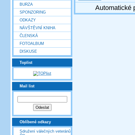
BURZA
Automatické 
SPONZORING
ODKAZY
NÁVŠTĚVNÍ KNIHA
ČLENSKÁ
FOTOALBUM
DISKUSE
Toplist
Mail list
Oblíbené odkazy
Sdružení válečných veteránů