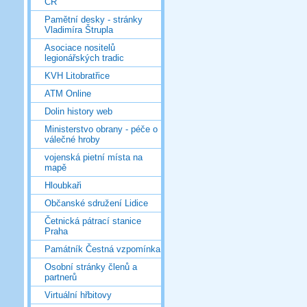
ČR
Pamětní desky - stránky
Vladimíra Štrupla
Asociace nositelů
legionářských tradic
KVH Litobratřice
ATM Online
Dolin history web
Ministerstvo obrany - péče o
válečné hroby
vojenská pietní místa na
mapě
Hloubkaři
Občanské sdružení Lidice
Četnická pátrací stanice
Praha
Památník Čestná vzpomínka
Osobní stránky členů a
partnerů
Virtuální hřbitovy