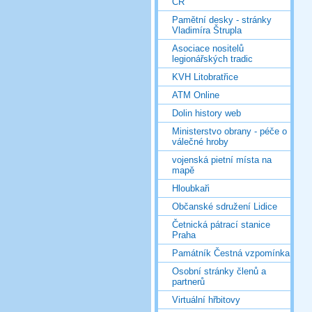
ČR
Pamětní desky - stránky
Vladimíra Štrupla
Asociace nositelů
legionářských tradic
KVH Litobratřice
ATM Online
Dolin history web
Ministerstvo obrany - péče o
válečné hroby
vojenská pietní místa na
mapě
Hloubkaři
Občanské sdružení Lidice
Četnická pátrací stanice
Praha
Památník Čestná vzpomínka
Osobní stránky členů a
partnerů
Virtuální hřbitovy