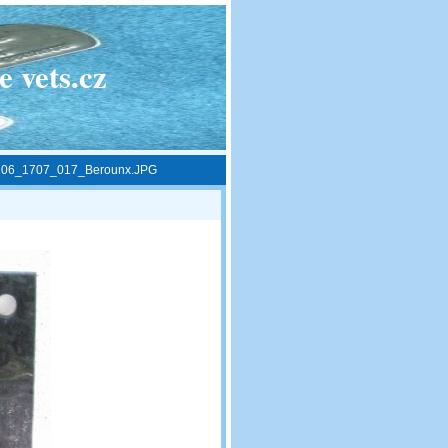
 vets.cz
»
06_1707_017_Berounx.JPG