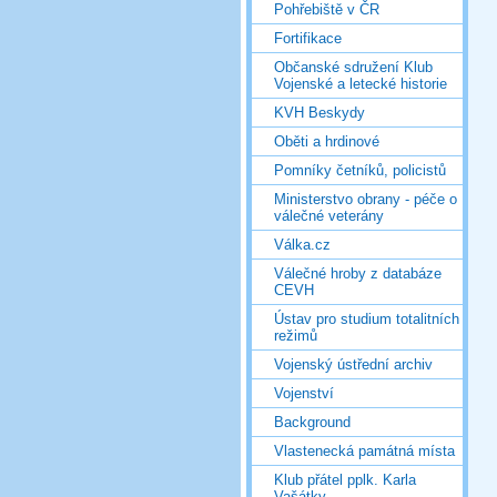
Pohřebiště v ČR
Fortifikace
Občanské sdružení Klub
Vojenské a letecké historie
KVH Beskydy
Oběti a hrdinové
Pomníky četníků, policistů
Ministerstvo obrany - péče o
válečné veterány
Válka.cz
Válečné hroby z databáze
CEVH
Ústav pro studium totalitních
režimů
Vojenský ústřední archiv
Vojenství
Background
Vlastenecká památná místa
Klub přátel pplk. Karla
Vašátky