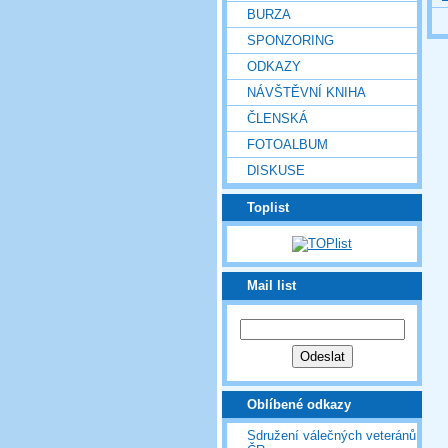
BURZA
SPONZORING
ODKAZY
NÁVŠTĚVNÍ KNIHA
ČLENSKÁ
FOTOALBUM
DISKUSE
Toplist
Mail list
Oblíbené odkazy
Sdružení válečných veteránů