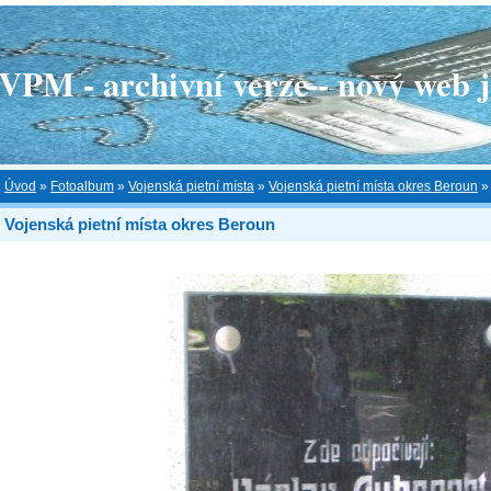
 - archivní verze - nový web je
Úvod
»
Fotoalbum
»
Vojenská pietní místa
»
Vojenská pietní místa okres Beroun
Vojenská pietní místa okres Beroun