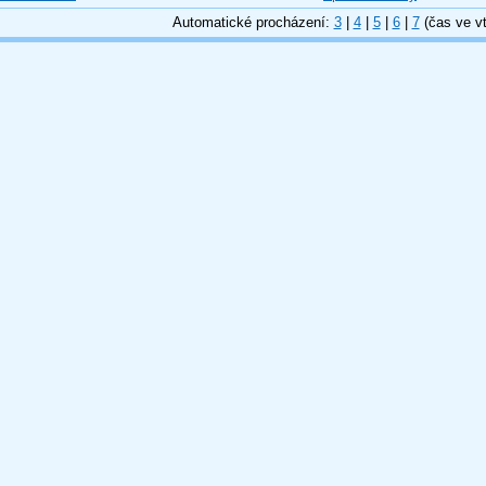
Automatické procházení:
3
|
4
|
5
|
6
|
7
(čas ve vt