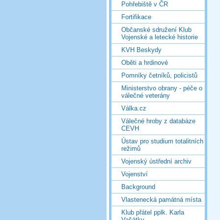
Pohřebiště v ČR
Fortifikace
Občanské sdružení Klub
Vojenské a letecké historie
KVH Beskydy
Oběti a hrdinové
Pomníky četníků, policistů
Ministerstvo obrany - péče o
válečné veterány
Válka.cz
Válečné hroby z databáze
CEVH
Ústav pro studium totalitních
režimů
Vojenský ústřední archiv
Vojenství
Background
Vlastenecká památná místa
Klub přátel pplk. Karla
Vašátky