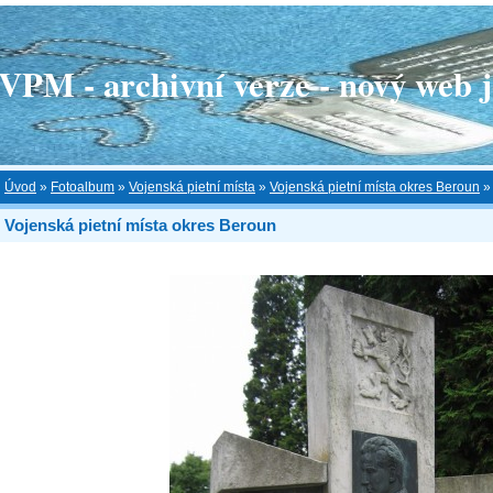
 - archivní verze - nový web je
Úvod
»
Fotoalbum
»
Vojenská pietní místa
»
Vojenská pietní místa okres Beroun
Vojenská pietní místa okres Beroun