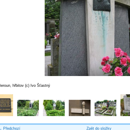
eroun, hřbitov (c) Ivo Šťastný
← Předchozí
Zpět do složky