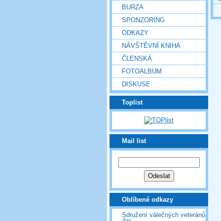
BURZA
SPONZORING
ODKAZY
NÁVŠTĚVNÍ KNIHA
ČLENSKÁ
FOTOALBUM
DISKUSE
Toplist
Mail list
Oblíbené odkazy
Sdružení válečných veteránů