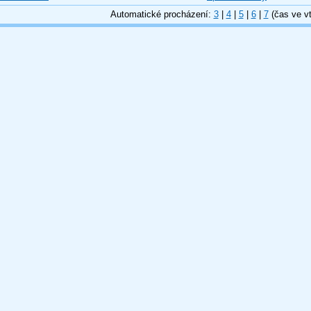
Automatické procházení:
3
|
4
|
5
|
6
|
7
(čas ve vt