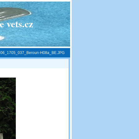
 vets.cz
»
06_1705_037_Beroun-H08a_BE.JPG