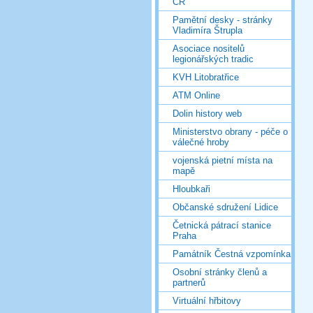
ČR
Pamětní desky - stránky
Vladimíra Štrupla
Asociace nositelů
legionářských tradic
KVH Litobratřice
ATM Online
Dolin history web
Ministerstvo obrany - péče o
válečné hroby
vojenská pietní místa na
mapě
Hloubkaři
Občanské sdružení Lidice
Četnická pátrací stanice
Praha
Památník Čestná vzpomínka
Osobní stránky členů a
partnerů
Virtuální hřbitovy