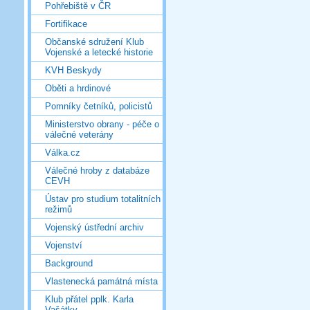
Pohřebiště v ČR
Fortifikace
Občanské sdružení Klub
Vojenské a letecké historie
KVH Beskydy
Oběti a hrdinové
Pomníky četníků, policistů
Ministerstvo obrany - péče o
válečné veterány
Válka.cz
Válečné hroby z databáze
CEVH
Ústav pro studium totalitních
režimů
Vojenský ústřední archiv
Vojenství
Background
Vlastenecká památná místa
Klub přátel pplk. Karla
Vašátky