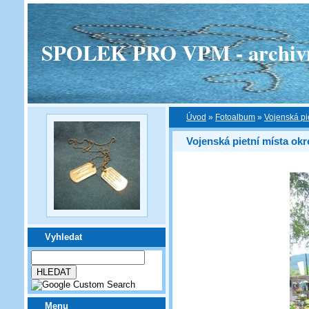
SPOLEK PRO VPM - archivní v
Úvod
»
Fotoalbum
»
Vojenská pi
Vojenská pietní místa ok
Vyhledat
Menu