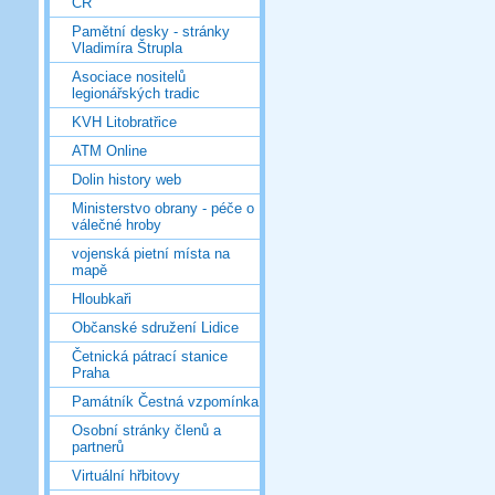
ČR
Pamětní desky - stránky
Vladimíra Štrupla
Asociace nositelů
legionářských tradic
KVH Litobratřice
ATM Online
Dolin history web
Ministerstvo obrany - péče o
válečné hroby
vojenská pietní místa na
mapě
Hloubkaři
Občanské sdružení Lidice
Četnická pátrací stanice
Praha
Památník Čestná vzpomínka
Osobní stránky členů a
partnerů
Virtuální hřbitovy