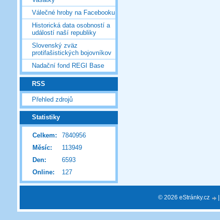
Válečné hroby na Facebooku
Historická data osobností a
událostí naší republiky
Slovenský zväz
protifašistických bojovníkov
Nadační fond REGI Base
RSS
Přehled zdrojů
Statistiky
Celkem:
7840956
Měsíc:
113949
Den:
6593
Online:
127
© 2026 eStránky.cz