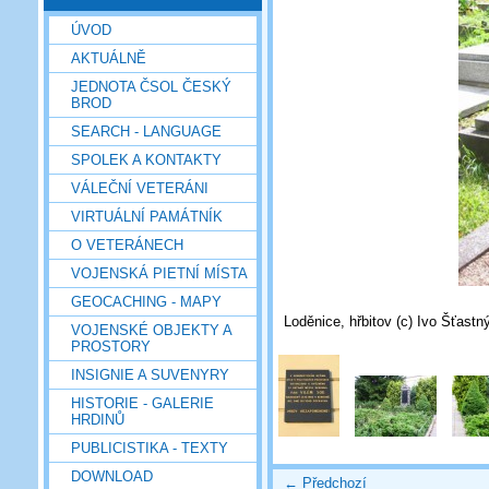
ÚVOD
AKTUÁLNĚ
JEDNOTA ČSOL ČESKÝ
BROD
SEARCH - LANGUAGE
SPOLEK A KONTAKTY
VÁLEČNÍ VETERÁNI
VIRTUÁLNÍ PAMÁTNÍK
O VETERÁNECH
VOJENSKÁ PIETNÍ MÍSTA
GEOCACHING - MAPY
Loděnice, hřbitov (c) Ivo Šťastn
VOJENSKÉ OBJEKTY A
PROSTORY
INSIGNIE A SUVENYRY
HISTORIE - GALERIE
HRDINŮ
PUBLICISTIKA - TEXTY
DOWNLOAD
← Předchozí