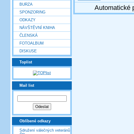
BURZA
Automatické 
SPONZORING
ODKAZY
NÁVŠTĚVNÍ KNIHA
ČLENSKÁ
FOTOALBUM
DISKUSE
Toplist
Mail list
Oblíbené odkazy
Sdružení válečných veteránů