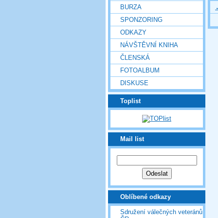
BURZA
SPONZORING
ODKAZY
NÁVŠTĚVNÍ KNIHA
ČLENSKÁ
FOTOALBUM
DISKUSE
Toplist
Mail list
Oblíbené odkazy
Sdružení válečných veteránů