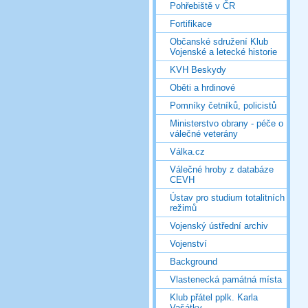
Pohřebiště v ČR
Fortifikace
Občanské sdružení Klub
Vojenské a letecké historie
KVH Beskydy
Oběti a hrdinové
Pomníky četníků, policistů
Ministerstvo obrany - péče o
válečné veterány
Válka.cz
Válečné hroby z databáze
CEVH
Ústav pro studium totalitních
režimů
Vojenský ústřední archiv
Vojenství
Background
Vlastenecká památná místa
Klub přátel pplk. Karla
Vašátky