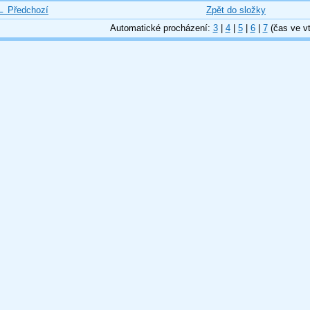
← Předchozí
Zpět do složky
Automatické procházení:
3
|
4
|
5
|
6
|
7
(čas ve vt