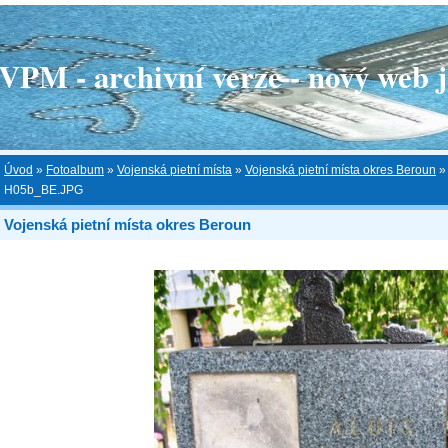
 - archivní verze - nový web je
Úvod
»
Fotoalbum
»
Vojenská pietní místa
»
Vojenská pietní místa okres Beroun
H05b_BE.JPG
Vojenská pietní místa okres Beroun