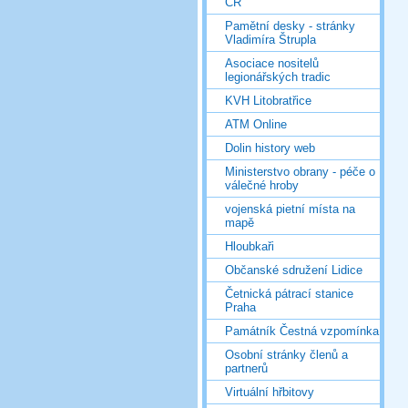
ČR
Pamětní desky - stránky
Vladimíra Štrupla
Asociace nositelů
legionářských tradic
KVH Litobratřice
ATM Online
Dolin history web
Ministerstvo obrany - péče o
válečné hroby
vojenská pietní místa na
mapě
Hloubkaři
Občanské sdružení Lidice
Četnická pátrací stanice
Praha
Památník Čestná vzpomínka
Osobní stránky členů a
partnerů
Virtuální hřbitovy