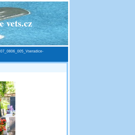
 vets.cz
»
07_0806_005_Vseradice-