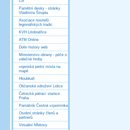
ČR
Pamětní desky - stránky
Vladimíra Štrupla
Asociace nositelů
legionářských tradic
KVH Litobratřice
ATM Online
Dolin history web
Ministerstvo obrany - péče o
válečné hroby
vojenská pietní místa na
mapě
Hloubkaři
Občanské sdružení Lidice
Četnická pátrací stanice
Praha
Památník Čestná vzpomínka
Osobní stránky členů a
partnerů
Virtuální hřbitovy