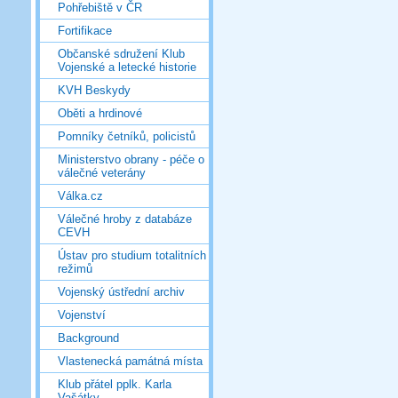
Pohřebiště v ČR
Fortifikace
Občanské sdružení Klub
Vojenské a letecké historie
KVH Beskydy
Oběti a hrdinové
Pomníky četníků, policistů
Ministerstvo obrany - péče o
válečné veterány
Válka.cz
Válečné hroby z databáze
CEVH
Ústav pro studium totalitních
režimů
Vojenský ústřední archiv
Vojenství
Background
Vlastenecká památná místa
Klub přátel pplk. Karla
Vašátky