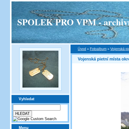
SPOLEK PRO VPM - archivní v
Úvod
»
Fotoalbum
»
Vojenská pi
Vojenská pietní místa ok
Vyhledat
Menu