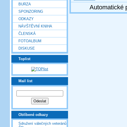
BURZA
Automatické 
SPONZORING
ODKAZY
NÁVŠTĚVNÍ KNIHA
ČLENSKÁ
FOTOALBUM
DISKUSE
Toplist
Mail list
Oblíbené odkazy
Sdružení válečných veteránů