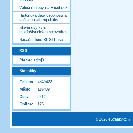
Válečné hroby na Facebooku
Historická data osobností a
událostí naší republiky
Slovenský zväz
protifašistických bojovníkov
Nadační fond REGI Base
RSS
Přehled zdrojů
Statistiky
Celkem:
7849422
Měsíc:
119409
Den:
8212
Online:
125
© 2026 eStránky.cz