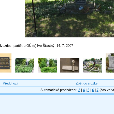
vozdec, parčík u OÚ (c) Ivo Šťastný, 14. 7. 2007
← Předchozí
Zpět do složky
Automatické procházení:
3
|
4
|
5
|
6
|
7
(čas ve vt