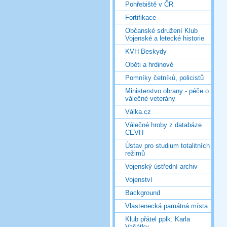
Pohřebiště v ČR
Fortifikace
Občanské sdružení Klub
Vojenské a letecké historie
KVH Beskydy
Oběti a hrdinové
Pomníky četníků, policistů
Ministerstvo obrany - péče o
válečné veterány
Válka.cz
Válečné hroby z databáze
CEVH
Ústav pro studium totalitních
režimů
Vojenský ústřední archiv
Vojenství
Background
Vlastenecká památná místa
Klub přátel pplk. Karla
Vašátky