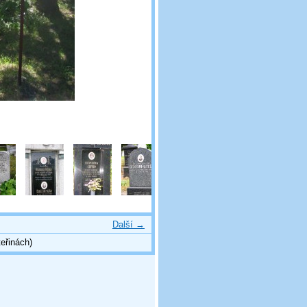
Další →
eřinách)