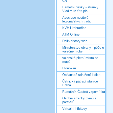
ČR
Pamětní desky - stránky
Vladimíra Štrupla
Asociace nositelů
legionářských tradic
KVH Litobratřice
ATM Online
Dolin history web
Ministerstvo obrany - péče o
válečné hroby
vojenská pietní místa na
mapě
Hloubkaři
Občanské sdružení Lidice
Četnická pátrací stanice
Praha
Památník Čestná vzpomínka
Osobní stránky členů a
partnerů
Virtuální hřbitovy