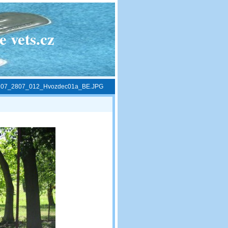
 vets.cz
»
07_2807_012_Hvozdec01a_BE.JPG