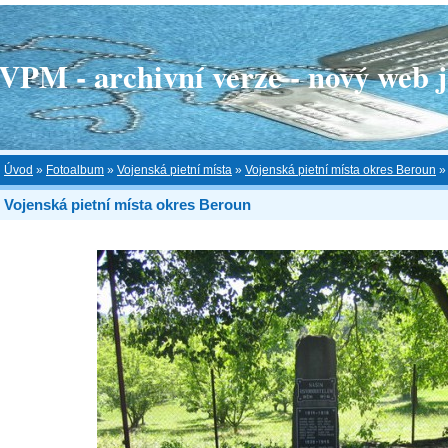
 - archivní verze - nový web je
Úvod
»
Fotoalbum
»
Vojenská pietní místa
»
Vojenská pietní místa okres Beroun
Vojenská pietní místa okres Beroun