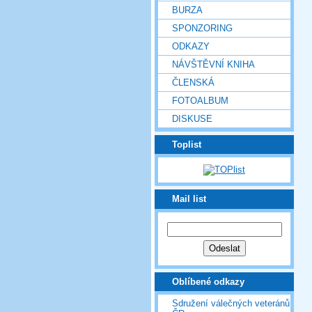
BURZA
SPONZORING
ODKAZY
NÁVŠTĚVNÍ KNIHA
ČLENSKÁ
FOTOALBUM
DISKUSE
Toplist
Mail list
Oblíbené odkazy
Sdružení válečných veteránů