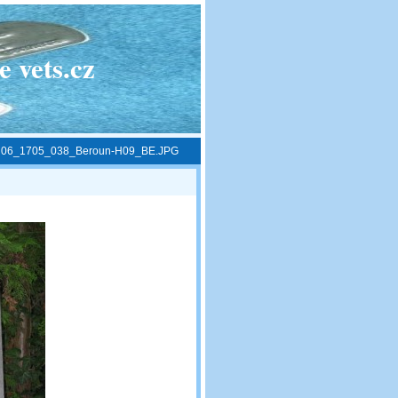
 vets.cz
»
06_1705_038_Beroun-H09_BE.JPG