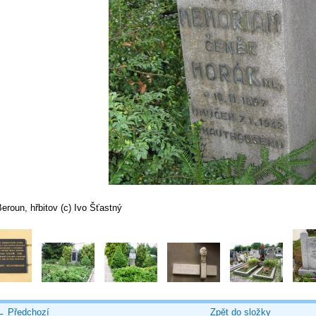
eroun, hřbitov (c) Ivo Šťastný
← Předchozí
Zpět do složky