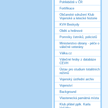
Pohřebiště v ČR
Fortifikace
Občanské sdružení Klub
Vojenské a letecké historie
KVH Beskydy
Oběti a hrdinové
Pomníky četníků, policistů
Ministerstvo obrany - péče o
válečné veterány
Válka.cz
Válečné hroby z databáze
CEVH
Ústav pro studium totalitních
režimů
Vojenský ústřední archiv
Vojenství
Background
Vlastenecká památná místa
Klub přátel pplk. Karla
Vašátky