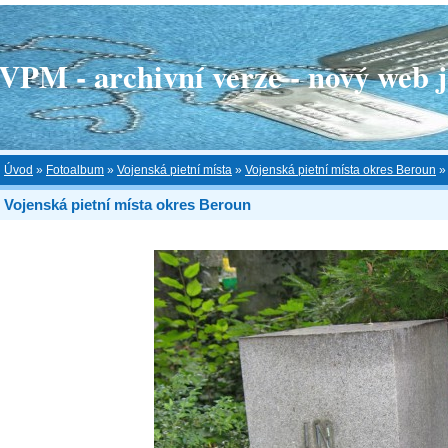
 - archivní verze - nový web je
Úvod
»
Fotoalbum
»
Vojenská pietní místa
»
Vojenská pietní místa okres Beroun
Vojenská pietní místa okres Beroun