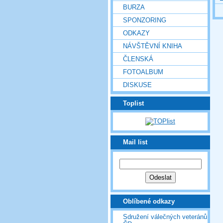
BURZA
SPONZORING
ODKAZY
NÁVŠTĚVNÍ KNIHA
ČLENSKÁ
FOTOALBUM
DISKUSE
Toplist
Mail list
Oblíbené odkazy
Sdružení válečných veteránů