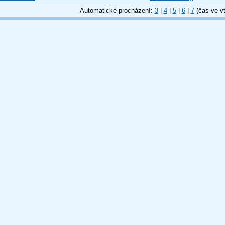
Automatické procházení:
3
|
4
|
5
|
6
|
7
(čas ve vt