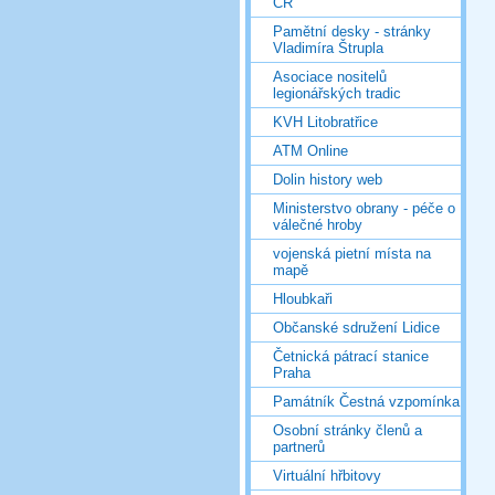
ČR
Pamětní desky - stránky
Vladimíra Štrupla
Asociace nositelů
legionářských tradic
KVH Litobratřice
ATM Online
Dolin history web
Ministerstvo obrany - péče o
válečné hroby
vojenská pietní místa na
mapě
Hloubkaři
Občanské sdružení Lidice
Četnická pátrací stanice
Praha
Památník Čestná vzpomínka
Osobní stránky členů a
partnerů
Virtuální hřbitovy